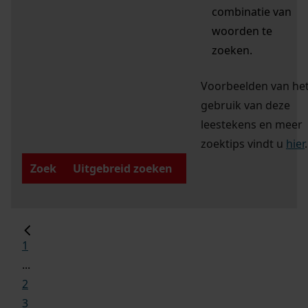
combinatie van
woorden te
zoeken.
Voorbeelden van he
gebruik van deze
leestekens en meer
zoektips vindt u
hier
.
Zoek
Uitgebreid zoeken
1
...
2
3