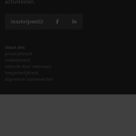
activiteiten.
inschrijven
steun ons
privacybeleid
cookiebeleid
website door webreact
toegankelijkheid
algemene voorwaarden