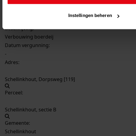
359
Verbouwing boerdeij, -
Datering
:
Instellingen beheren
-
Beschrijving:
Verbouwing boerdeij
Datum vergunning:
-
Adres:
Schellinkhout, Dorpsweg [119]
Perceel:
Schellinkhout, sectie B
Gemeente:
Schellinkhout