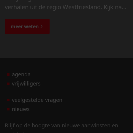
verhalen uit de regio Westfriesland. Kijk naar
de veranderingen in het landschap en lees
de bijzondere verhalen.
meer weten
agenda
vrijwilligers
veelgestelde vragen
nieuws
Blijf op de hoogte van nieuwe aanwinsten en