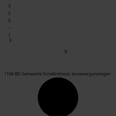
4
5
6
...
1
1156-BD Gemeente Schellinkhout, bouwvergunningen