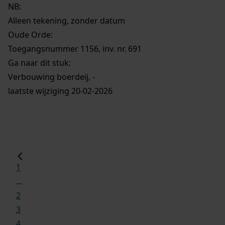
NB
:
Alleen tekening, zonder datum
Oude Orde:
Toegangsnummer 1156, inv. nr. 691
Ga naar dit stuk:
Verbouwing boerdeij, -
laatste wijziging 20-02-2026
1
...
2
3
4