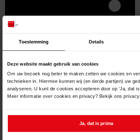
Toestemming
Details
Deze website maakt gebruik van cookies
Printen
Om uw bezoek nog beter te maken zetten we cookies en verg
duurzaam webadres
technieken in. Hiermee kunnen wij (en derde partijen) uw ge
analyseren. U kunt de cookies accepteren door op 'Ja, dat is 
Meer informatie over cookies en privacy? Bekijk ons privac
Inventaris
Ja, dat is prima
Uit toegang 1156