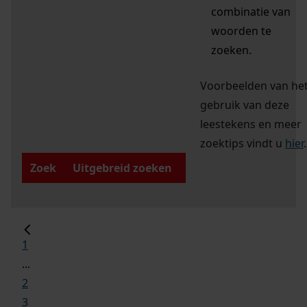
combinatie van
woorden te
zoeken.
Voorbeelden van he
gebruik van deze
leestekens en meer
zoektips vindt u
hier
.
Zoek
Uitgebreid zoeken
1
...
2
3