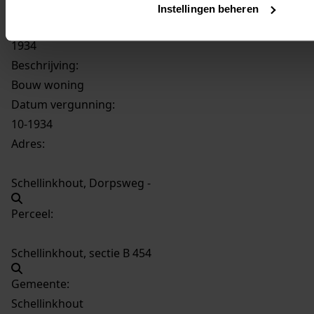
367
Bouw woning, 1934
Instellingen beheren
Datering
:
1934
Beschrijving:
Bouw woning
Datum vergunning:
10-1934
Adres:
Schellinkhout, Dorpsweg -
Perceel:
Schellinkhout, sectie B 454
Gemeente:
Schellinkhout