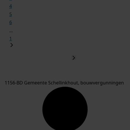
4
5
6
...
1
1156-BD Gemeente Schellinkhout, bouwvergunningen