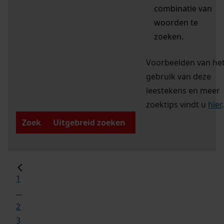
combinatie van
woorden te
zoeken.
Voorbeelden van he
gebruik van deze
leestekens en meer
zoektips vindt u
hier
.
Zoek
Uitgebreid zoeken
1
...
2
3