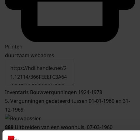
Printen
duurzaam webadres
Inventaris Bouwvergunningen 1924-1978
5. Vergunningen gedateerd tussen 01-01-1960 en 31-
12-1969
889
Uitbreiden van een woonhuis, 07-03-1960
Datering
: