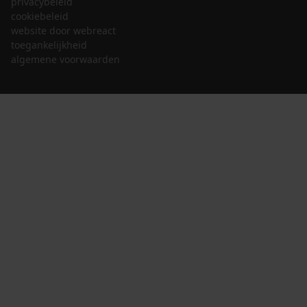
privacybeleid
cookiebeleid
website door webreact
toegankelijkheid
algemene voorwaarden