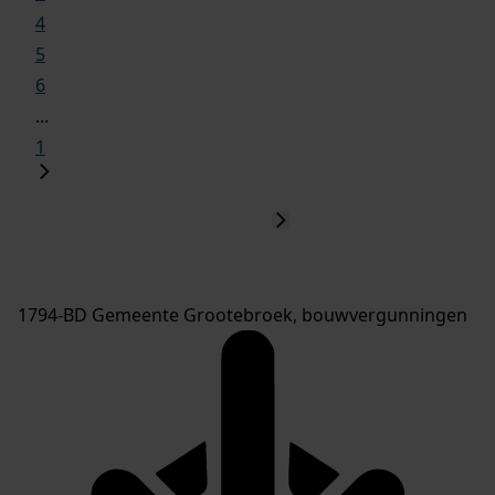
4
5
6
...
1
1794-BD Gemeente Grootebroek, bouwvergunningen