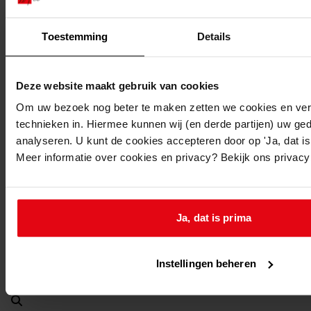
07-03-1960
Beschrijving:
Toestemming
Details
Uitbreiden van een woonhuis
Datum vergunning:
Deze website maakt gebruik van cookies
07-03-1960
Adres:
Om uw bezoek nog beter te maken zetten we cookies en verg
technieken in. Hiermee kunnen wij (en derde partijen) uw ge
analyseren. U kunt de cookies accepteren door op 'Ja, dat is 
Lutjebroek, 2e Rozenstraat 19
Meer informatie over cookies en privacy? Bekijk ons privac
Nieuw adres:
Lutjebroek, 2e Rozenstraat 19
Ja, dat is prima
Perceel:
Instellingen beheren
Grootebroek, sectie D 2828