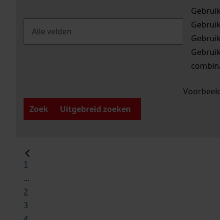
Gebrui
Gebrui
Gebrui
Gebrui
combina
Voorbeeld
Zoek
Uitgebreid zoeken
1
...
2
3
4