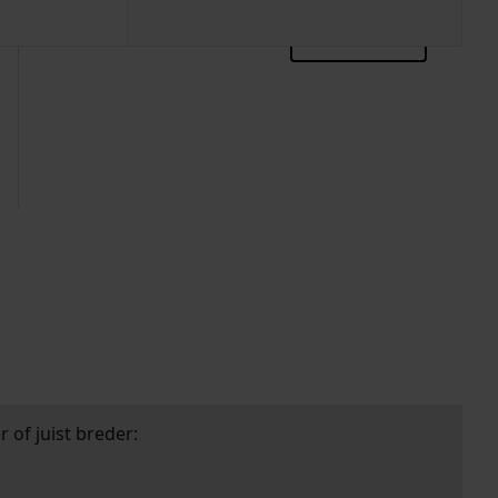
zoektips
 of juist breder: