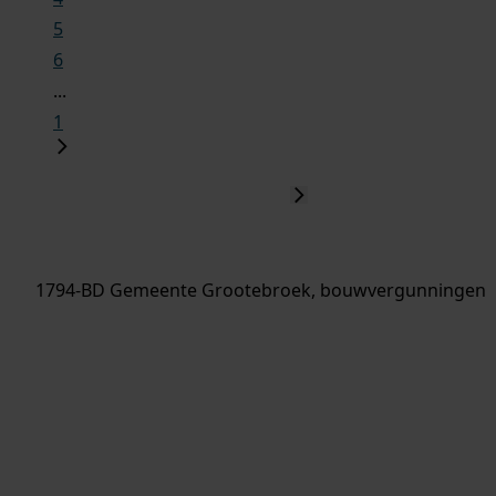
5
6
...
1
1794-BD Gemeente Grootebroek, bouwvergunningen