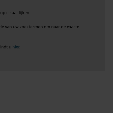
p elkaar lijken.
nde van uw zoektermen om naar de exacte
vindt u
hier
.