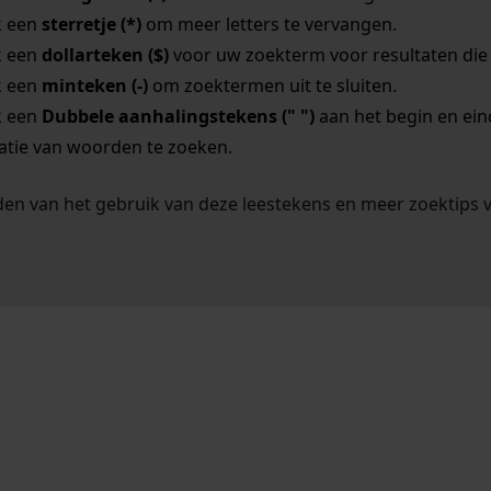
k een
sterretje (*)
om meer letters te vervangen.
k een
dollarteken ($)
voor uw zoekterm voor resultaten die o
k een
minteken (-)
om zoektermen uit te sluiten.
k een
Dubbele aanhalingstekens (" ")
aan het begin en ei
tie van woorden te zoeken.
en van het gebruik van deze leestekens en meer zoektips 