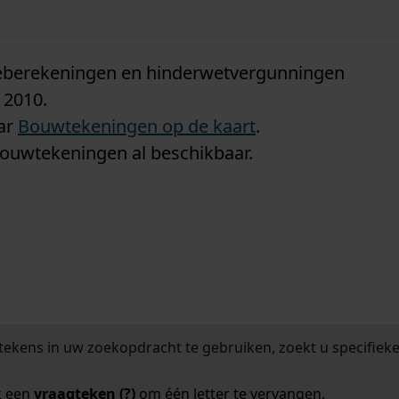
n
tieberekeningen en hinderwetvergunningen
 2010.
aar
Bouwtekeningen op de kaart
.
bouwtekeningen al beschikbaar.
tekens in uw zoekopdracht te gebruiken, zoekt u specifieker
k een
vraagteken (?)
om één letter te vervangen.