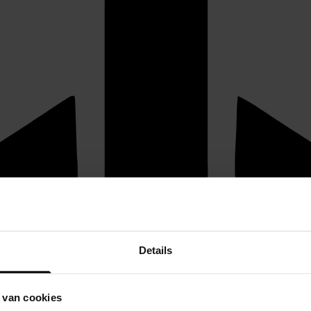
Details
 van cookies