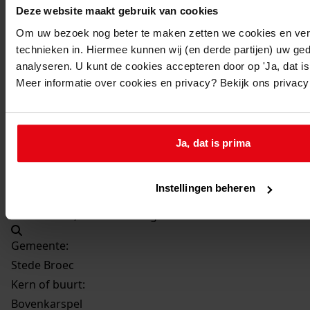
1991
Deze website maakt gebruik van cookies
Beschrijving:
Om uw bezoek nog beter te maken zetten we cookies en verg
Plaatsen van een bijkeuken
technieken in. Hiermee kunnen wij (en derde partijen) uw ge
analyseren. U kunt de cookies accepteren door op 'Ja, dat is 
Datum vergunning:
Meer informatie over cookies en privacy? Bekijk ons privac
23-04-1991
Adres:
Ja, dat is prima
Bovenkarspel, Watermolenweg 5
Perceel:
Instellingen beheren
Stede Broec, sectie C 1754 ged
Gemeente:
Stede Broec
Kern of buurt:
Bovenkarspel