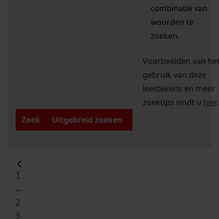
combinatie van
woorden te
zoeken.
Voorbeelden van he
gebruik van deze
leestekens en meer
zoektips vindt u
hier
.
Zoek
Uitgebreid zoeken
1
...
2
3