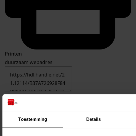
Printen
duurzaam webadres
Inventaris
5501-5600
Toestemming
Details
5582
Plaatsen van een bijkeuken, 1991
Datering
: