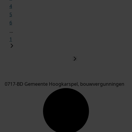
4
5
6
...
1
0717-BD Gemeente Hoogkarspel, bouwvergunningen