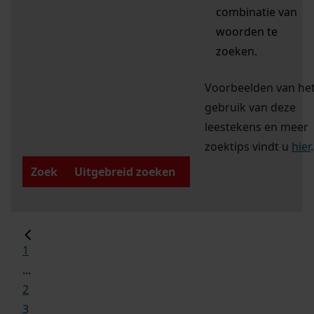
combinatie van
woorden te
zoeken.
Voorbeelden van he
gebruik van deze
leestekens en meer
zoektips vindt u
hier
.
Zoek
Uitgebreid zoeken
1
...
2
3