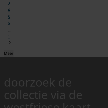
3
4
5
6
...
1
Meer
doorzoek de
collectie via de
westfriese kaart