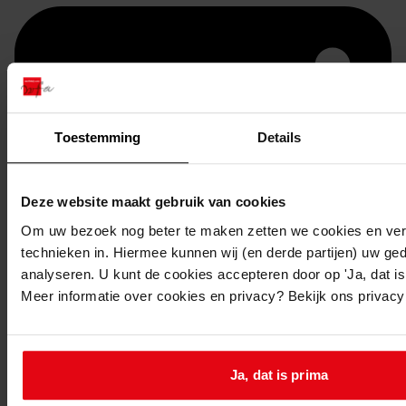
Toestemming
Details
Deze website maakt gebruik van cookies
Om uw bezoek nog beter te maken zetten we cookies en verg
Printen
technieken in. Hiermee kunnen wij (en derde partijen) uw ge
analyseren. U kunt de cookies accepteren door op 'Ja, dat is 
duurzaam webadres
Meer informatie over cookies en privacy? Bekijk ons privac
Ja, dat is prima
Inventaris