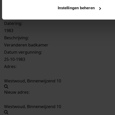
Binnenwijzend
Instellingen beheren
305
Veranderen badkamer, 1983
Datering
:
1983
Beschrijving:
Veranderen badkamer
Datum vergunning:
25-10-1983
Adres:
Westwoud, Binnenwijzend 10
Nieuw adres:
Westwoud, Binnenwijzend 10