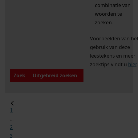
combinatie van
woorden te
zoeken.
Voorbeelden van he
gebruik van deze
leestekens en meer
zoektips vindt u
hier
.
Zoek
Uitgebreid zoeken
1
...
2
3