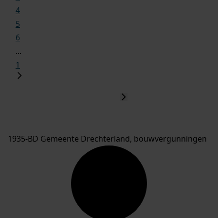
4
5
6
...
1
1935-BD Gemeente Drechterland, bouwvergunningen