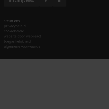
inschrijven
steun ons
privacybeleid
cookiebeleid
website door webreact
toegankelijkheid
algemene voorwaarden