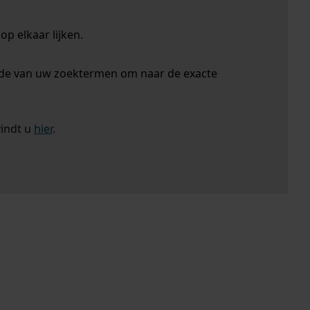
p elkaar lijken.
nde van uw zoektermen om naar de exacte
vindt u
hier
.