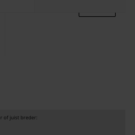
zoektips
 of juist breder: