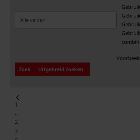
Gebrui
Gebrui
Gebrui
Gebrui
combina
Voorbeeld
Zoek
Uitgebreid zoeken
1
...
2
3
4