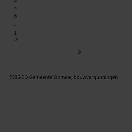
5
6
...
1
2335-BD Gemeente Opmeer, bouwvergunningen