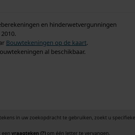
n
tieberekeningen en hinderwetvergunningen
 2010.
aar
Bouwtekeningen op de kaart
.
bouwtekeningen al beschikbaar.
tekens in uw zoekopdracht te gebruiken, zoekt u specifieker
k een
vraagteken (?)
om één letter te vervangen.