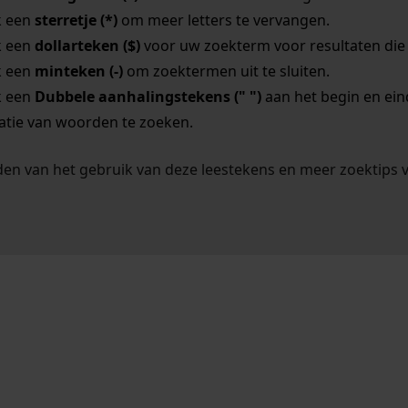
k een
sterretje (*)
om meer letters te vervangen.
k een
dollarteken ($)
voor uw zoekterm voor resultaten die o
k een
minteken (-)
om zoektermen uit te sluiten.
k een
Dubbele aanhalingstekens (" ")
aan het begin en ei
tie van woorden te zoeken.
en van het gebruik van deze leestekens en meer zoektips 