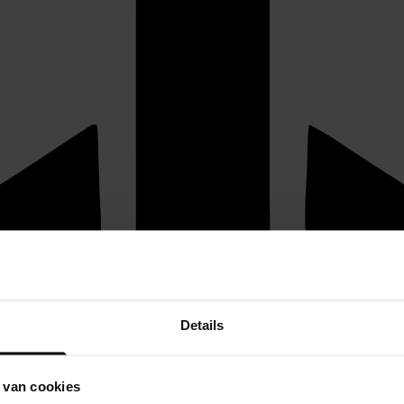
Details
 van cookies