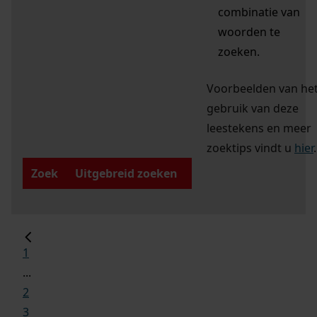
combinatie van
woorden te
zoeken.
Voorbeelden van he
gebruik van deze
leestekens en meer
zoektips vindt u
hier
.
Zoek
Uitgebreid zoeken
1
...
2
3