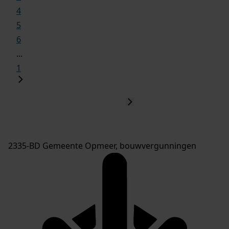
4
5
6
...
1
2335-BD Gemeente Opmeer, bouwvergunningen