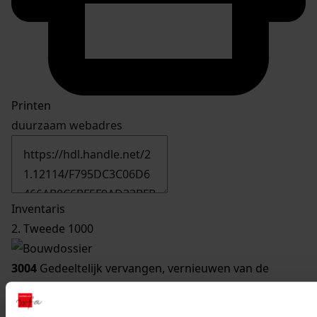
Printen
duurzaam webadres
Inventaris
2. Tweede 1000
3004
Gedeeltelijk vervangen, vernieuwen van de
kassen, 1999
Datering
: