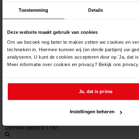
1999
Toestemming
Details
Beschrijving:
Gedeeltelijk vervangen, vernieuwen van de kassen
Datum vergunning:
Deze website maakt gebruik van cookies
23-11-1999
Om uw bezoek nog beter te maken zetten we cookies en verg
Adres:
technieken in. Hiermee kunnen wij (en derde partijen) uw ge
analyseren. U kunt de cookies accepteren door op 'Ja, dat is 
Meer informatie over cookies en privacy? Bekijk ons privac
Hoogwoud, Groene Wuiver 2
Oud adres:
Ja, dat is prima
Hoogwoud, 't Wuiver 61
Perceel:
Instellingen beheren
Opmeer, sectie D 1190