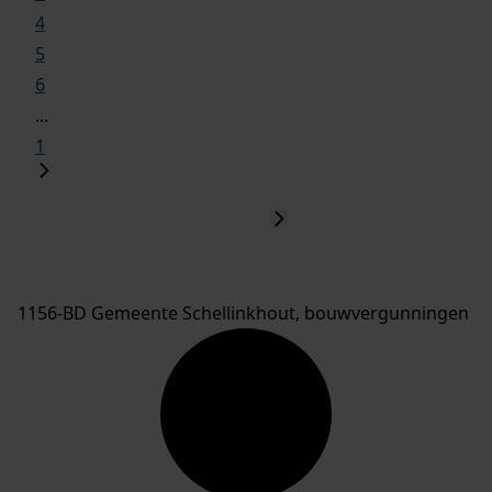
4
5
6
...
1
1156-BD Gemeente Schellinkhout, bouwvergunningen