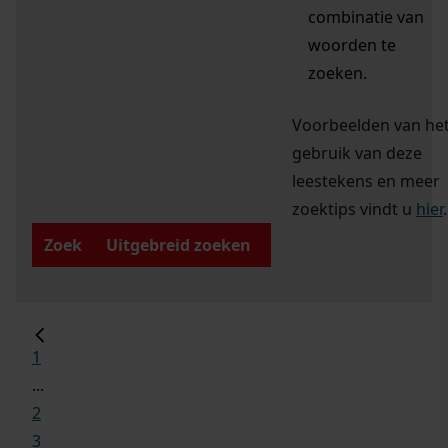
combinatie van
woorden te
zoeken.
Voorbeelden van he
gebruik van deze
leestekens en meer
zoektips vindt u
hier
.
Zoek
Uitgebreid zoeken
1
...
2
3