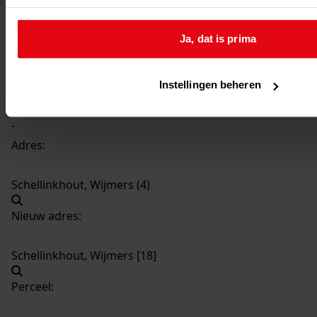
358
Bouw woning, -
Datering
:
Ja, dat is prima
-
Beschrijving:
Bouw woning
Instellingen beheren
Datum vergunning:
-
Adres:
Schellinkhout, Wijmers (4)
Nieuw adres:
Schellinkhout, Wijmers [18]
Perceel: