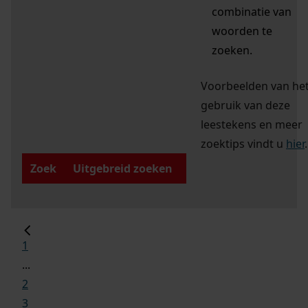
combinatie van
woorden te
zoeken.
Voorbeelden van he
gebruik van deze
leestekens en meer
zoektips vindt u
hier
.
Zoek
Uitgebreid zoeken
1
...
2
3