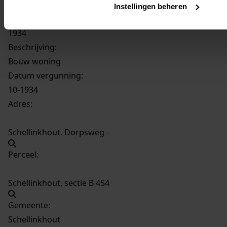
367
Bouw woning, 1934
Instellingen beheren
Datering
:
1934
Beschrijving:
Bouw woning
Datum vergunning:
10-1934
Adres:
Schellinkhout, Dorpsweg -
Perceel:
Schellinkhout, sectie B 454
Gemeente:
Schellinkhout