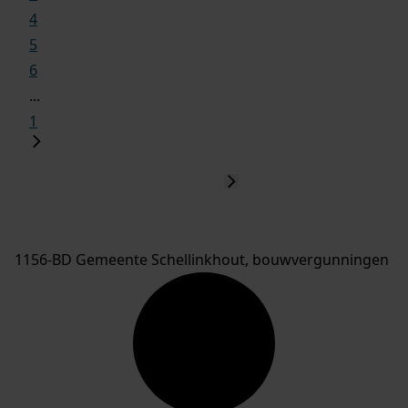
4
5
6
...
1
1156-BD Gemeente Schellinkhout, bouwvergunningen