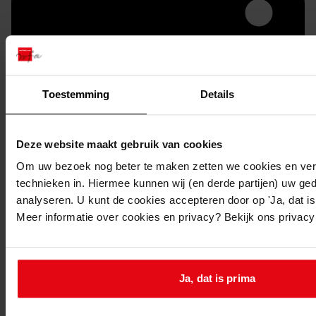
Toestemming
Details
Deze website maakt gebruik van cookies
Printen
Om uw bezoek nog beter te maken zetten we cookies en verg
duurzaam webadres
technieken in. Hiermee kunnen wij (en derde partijen) uw ge
analyseren. U kunt de cookies accepteren door op 'Ja, dat is 
Meer informatie over cookies en privacy? Bekijk ons privac
Inventaris
Ja, dat is prima
Uit toegang 1156