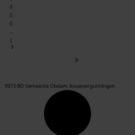
4
5
6
...
1
0973-BD Gemeente Obdam, bouwvergunningen