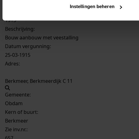
92
Bouw aanbouw met veestalling, 1915
Instellingen beheren
Datering
:
1915
Beschrijving:
Bouw aanbouw met veestalling
Datum vergunning:
25-03-1915
Adres:
Berkmeer, Berkmeerdijk C 11
Gemeente:
Obdam
Kern of buurt:
Berkmeer
Zie inv.nr.:
657