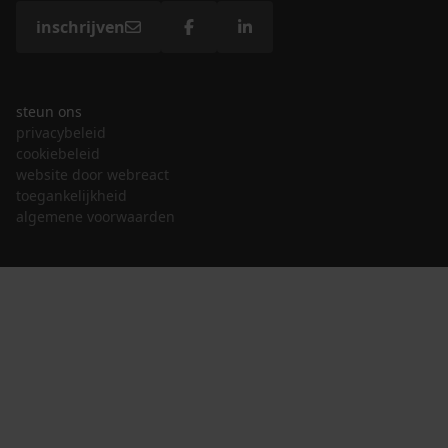
inschrijven
steun ons
privacybeleid
cookiebeleid
website door webreact
toegankelijkheid
algemene voorwaarden