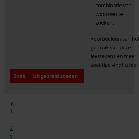
combinatie van
woorden te
zoeken.
Voorbeelden van he
gebruik van deze
leestekens en meer
zoektips vindt u
hier
.
Zoek
Uitgebreid zoeken
1
...
2
3