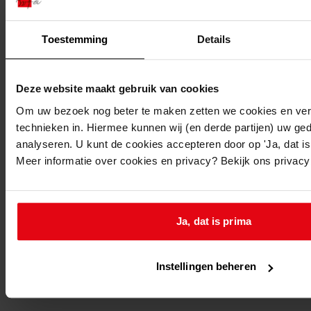
Toestemming
Details
Printen
duurzaam webadres
Deze website maakt gebruik van cookies
Om uw bezoek nog beter te maken zetten we cookies en verg
technieken in. Hiermee kunnen wij (en derde partijen) uw ge
analyseren. U kunt de cookies accepteren door op 'Ja, dat is 
Meer informatie over cookies en privacy? Bekijk ons privac
Inventaris
2 Stukken betreffende bijzondere onderwerpen
2.2 Taakuitoefening
Ja, dat is prima
2.2.7 Gezondheid en milieu
2.2.7.2 Voorkoming van milieuverontreiniging
2.2.7.2.2 Omgevingshinder
Instellingen beheren
2.2.7.2.2.1 Hinderwet