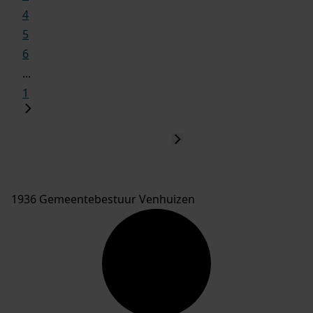
4
5
6
...
1
1936 Gemeentebestuur Venhuizen