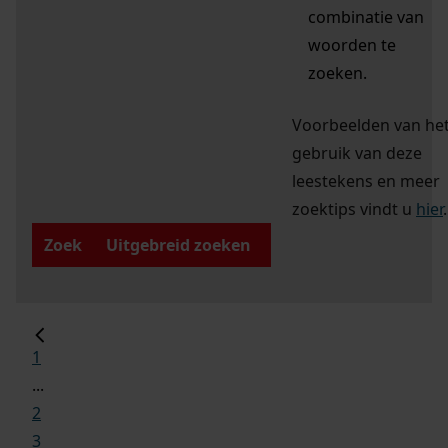
combinatie van
woorden te
zoeken.
Voorbeelden van he
gebruik van deze
leestekens en meer
zoektips vindt u
hier
.
Zoek
Uitgebreid zoeken
1
...
2
3