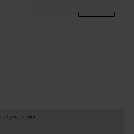
zoektips
 of juist breder: