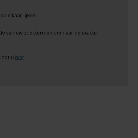
p elkaar lijken.
nde van uw zoektermen om naar de exacte
vindt u
hier
.