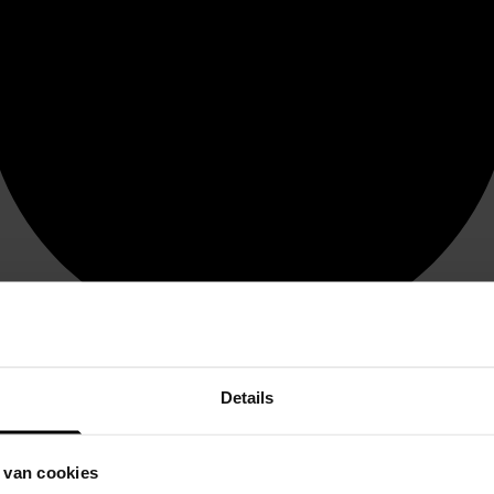
Details
 van cookies