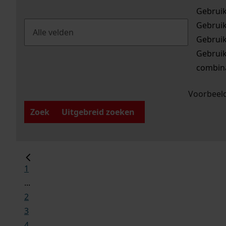
Gebrui
Gebrui
Gebrui
Gebrui
combina
Voorbeeld
Zoek
Uitgebreid zoeken
1
...
2
3
4