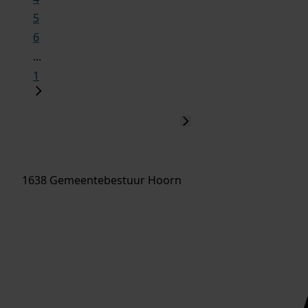
5
6
...
1
1638 Gemeentebestuur Hoorn