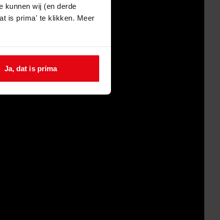
e kunnen wij (en derde
t is prima' te klikken. Meer
Ja, dat is prima