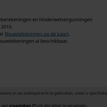
n
tieberekeningen en hinderwetvergunningen
 2010.
aar
Bouwtekeningen op de kaart
.
bouwtekeningen al beschikbaar.
tekens in uw zoekopdracht te gebruiken, zoekt u specifieker
k een
vraagteken (?)
om één letter te vervangen.