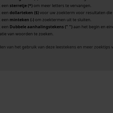
k een
sterretje (*)
om meer letters te vervangen.
k een
dollarteken ($)
voor uw zoekterm voor resultaten die o
k een
minteken (-)
om zoektermen uit te sluiten.
k een
Dubbele aanhalingstekens (" ")
aan het begin en ei
tie van woorden te zoeken.
en van het gebruik van deze leestekens en meer zoektips 