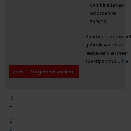
combinatie van
woorden te
zoeken.
Voorbeelden van he
gebruik van deze
leestekens en meer
zoektips vindt u
hier
.
Zoek
Uitgebreid zoeken
1
...
2
3