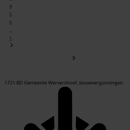
4
5
6
...
1
1721-BD Gemeente Wervershoof, bouwvergunningen