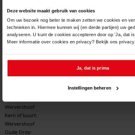
Beschrijving:
Deze website maakt gebruik van cookies
Bouwen van een woning
Om uw bezoek nog beter te maken zetten we cookies en verg
Datum vergunning:
technieken in. Hiermee kunnen wij (en derde partijen) uw ge
13-11-1973
analyseren. U kunt de cookies accepteren door op 'Ja, dat is 
Adres:
Meer informatie over cookies en privacy? Bekijk ons privac
Wervershoof, Bisschop Grentplantsoen 9
Perceel:
Ja, dat is prima
Wervershoof, sectie A 960
Instellingen beheren
Gemeente:
Wervershoof
Kern of buurt:
Wervershoof
Oude Orde: