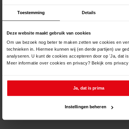
Beschrijving:
Plaatsen tussenbouw
Toestemming
Details
Datum vergunning:
22-07-1974
Deze website maakt gebruik van cookies
Adres:
Om uw bezoek nog beter te maken zetten we cookies en verg
technieken in. Hiermee kunnen wij (en derde partijen) uw ge
Wognum, Jacob Kwastlaan 58
analyseren. U kunt de cookies accepteren door op 'Ja, dat is 
Meer informatie over cookies en privacy? Bekijk ons privac
Nieuw adres:
Wognum, Jacob Kwastlaan 58
Ja, dat is prima
Perceel:
Instellingen beheren
Wognum, sectie B 4