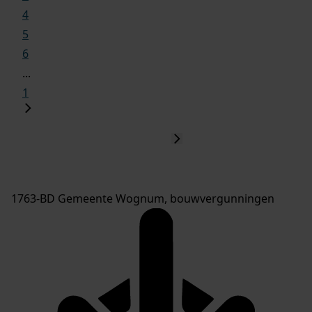
4
5
6
...
1
1763-BD Gemeente Wognum, bouwvergunningen