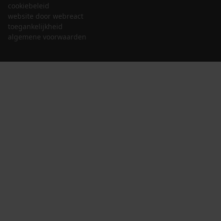
cookiebeleid
website door webreact
toegankelijkheid
algemene voorwaarden