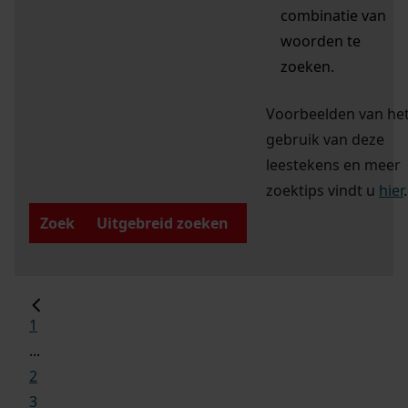
combinatie van
woorden te
zoeken.
Voorbeelden van he
gebruik van deze
leestekens en meer
zoektips vindt u
hier
.
Zoek
Uitgebreid zoeken
1
...
2
3