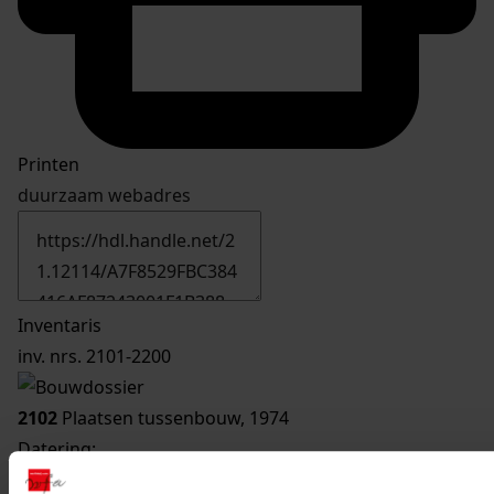
Printen
duurzaam webadres
Inventaris
inv. nrs. 2101-2200
2102
Plaatsen tussenbouw, 1974
Datering
:
1974