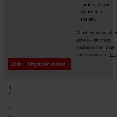
combinatie van
woorden te
zoeken.
Voorbeelden van he
gebruik van deze
leestekens en meer
zoektips vindt u
hier
.
Zoek
Uitgebreid zoeken
1
...
2
3