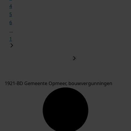
4
5
6
...
1
1921-BD Gemeente Opmeer, bouwvergunningen