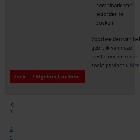
combinatie van
woorden te
zoeken.
Voorbeelden van he
gebruik van deze
leestekens en meer
zoektips vindt u
hier
.
Zoek
Uitgebreid zoeken
1
...
2
3