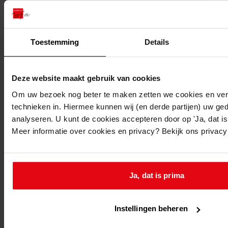
Bovenkarspel, Oranje Nassaustraat ongenummerd
Toestemming
Details
Bovenkarspel, Watermolenweg ongenummerd
Deze website maakt gebruik van cookies
Bovenkarspel, Willem Andriessenweg ongenummerd
Om uw bezoek nog beter te maken zetten we cookies en verg
Nieuw adres:
technieken in. Hiermee kunnen wij (en derde partijen) uw ge
analyseren. U kunt de cookies accepteren door op 'Ja, dat is 
Meer informatie over cookies en privacy? Bekijk ons privac
Bovenkarspel, Boerhaavestraat,Bourgondieweg,Dr
Flemingstraat,Flamingohof,Graaf Willemstraat,Hertog
Albrechtstraat,Keizerskroonweg,Korenmolenlaan,Krelag
Nassaustraat,Watermolenweg,Willem Andriessenweg
Ja, dat is prima
Ongenummerd
Instellingen beheren
Perceel: