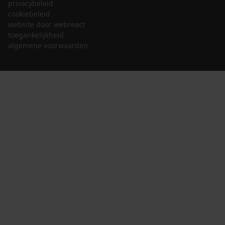
privacybeleid
cookiebeleid
website door webreact
toegankelijkheid
algemene voorwaarden