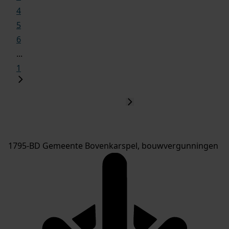
4
5
6
...
1
1795-BD Gemeente Bovenkarspel, bouwvergunningen