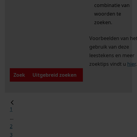
combinatie van
woorden te
zoeken.
Voorbeelden van he
gebruik van deze
leestekens en meer
zoektips vindt u
hier
.
Zoek
Uitgebreid zoeken
1
...
2
3