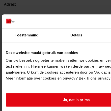
Adres:
Andijk, Geuzenbuurt 284
Nieuw adres:
Toestemming
Details
Andijk, Dijkweg 301
Deze website maakt gebruik van cookies
Perceel:
Om uw bezoek nog beter te maken zetten we cookies en verg
technieken in. Hiermee kunnen wij (en derde partijen) uw ge
Andijk, sectie D 384
analyseren. U kunt de cookies accepteren door op 'Ja, dat is 
Gemeente:
Meer informatie over cookies en privacy? Bekijk ons privac
Andijk
Ga naar dit stuk:
Verbouw van woning, 1969
Ja, dat is prima