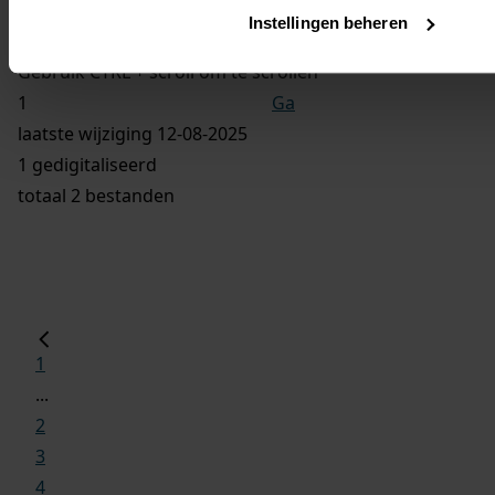
Vorige
Instellingen beheren
Volgende
Gebruik CTRL + scroll om te scrollen
Ga
laatste wijziging 12-08-2025
1 gedigitaliseerd
totaal 2 bestanden
1
...
2
3
4