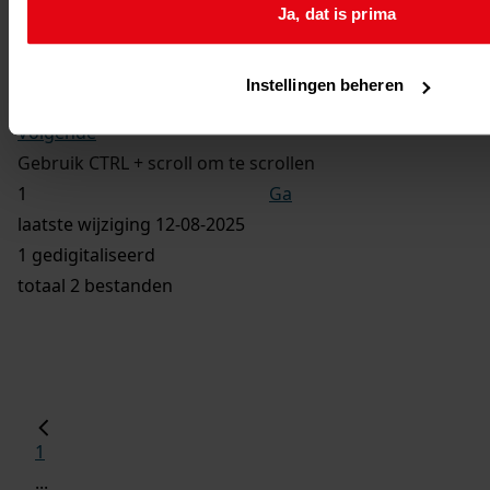
Verbouw van een woning zodanig dat er twee
Ja, dat is prima
woningen ontstaan, 1949
Instellingen beheren
Vorige
Volgende
Gebruik CTRL + scroll om te scrollen
Ga
laatste wijziging 12-08-2025
1 gedigitaliseerd
totaal 2 bestanden
1
...