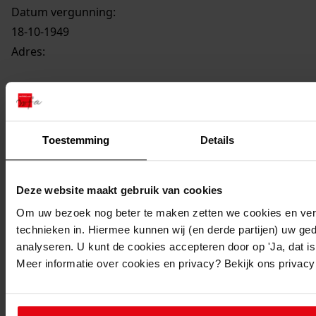
Datum vergunning:
18-10-1949
Adres:
Andijk, Geuzenbuurt 276
Nieuw adres:
Toestemming
Details
Andijk, Dijkweg 294
Deze website maakt gebruik van cookies
Perceel:
Om uw bezoek nog beter te maken zetten we cookies en verg
technieken in. Hiermee kunnen wij (en derde partijen) uw ge
Andijk, sectie D 369
analyseren. U kunt de cookies accepteren door op 'Ja, dat is 
Gemeente:
Meer informatie over cookies en privacy? Bekijk ons privac
Andijk
Ga naar dit stuk: