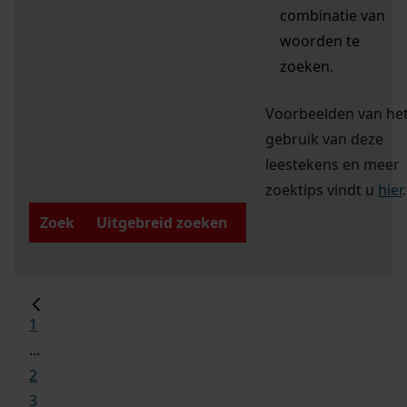
combinatie van
woorden te
zoeken.
Voorbeelden van he
gebruik van deze
leestekens en meer
zoektips vindt u
hier
.
Zoek
Uitgebreid zoeken
1
...
2
3