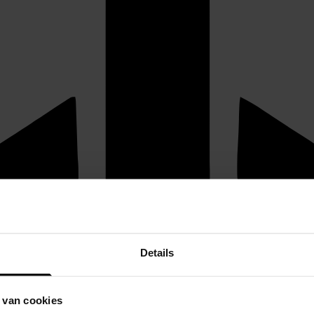
Details
 van cookies