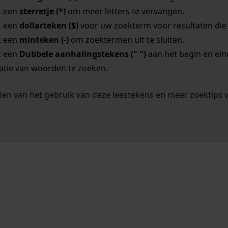
k een
sterretje (*)
om meer letters te vervangen.
k een
dollarteken ($)
voor uw zoekterm voor resultaten die o
k een
minteken (-)
om zoektermen uit te sluiten.
k een
Dubbele aanhalingstekens (" ")
aan het begin en ei
tie van woorden te zoeken.
en van het gebruik van deze leestekens en meer zoektips 