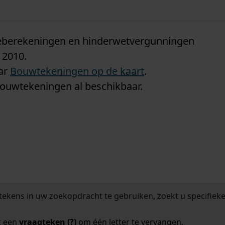
n
tieberekeningen en hinderwetvergunningen
 2010.
aar
Bouwtekeningen op de kaart
.
bouwtekeningen al beschikbaar.
tekens in uw zoekopdracht te gebruiken, zoekt u specifieker
k een
vraagteken (?)
om één letter te vervangen.