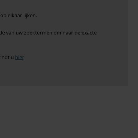
p elkaar lijken.
nde van uw zoektermen om naar de exacte
vindt u
hier
.