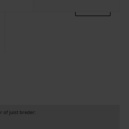
zoektips
 of juist breder: