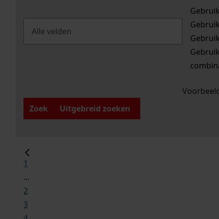
Gebrui
Gebrui
Gebrui
Gebrui
combina
Voorbeeld
Zoek
Uitgebreid zoeken
1
...
2
3
4