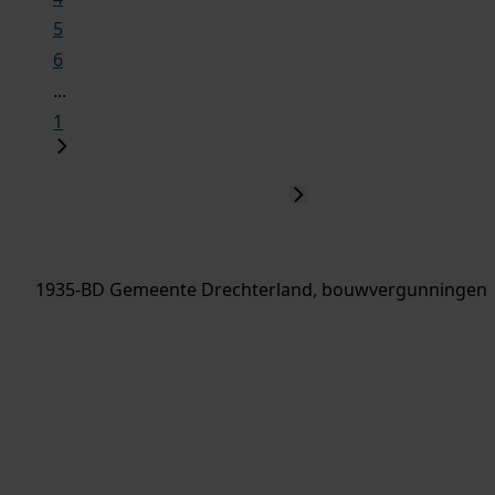
5
6
...
1
1935-BD Gemeente Drechterland, bouwvergunningen