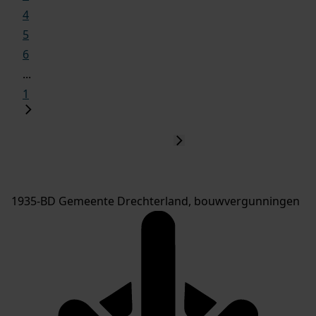
4
5
6
...
1
1935-BD Gemeente Drechterland, bouwvergunningen