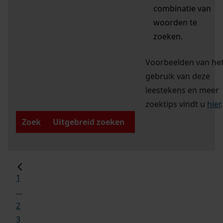
combinatie van
woorden te
zoeken.
Voorbeelden van he
gebruik van deze
leestekens en meer
zoektips vindt u
hier
.
Zoek
Uitgebreid zoeken
1
...
2
3