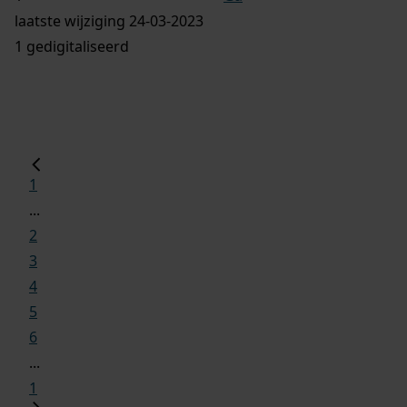
laatste wijziging 24-03-2023
1 gedigitaliseerd
1
...
2
3
4
5
6
...
1