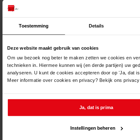
Beschrijving:
Plaatsen dakkapel
Datum vergunning:
Toestemming
Details
15-03-1982
Adres:
Deze website maakt gebruik van cookies
Westwoud, Binnenwijzend 8
Om uw bezoek nog beter te maken zetten we cookies en verg
technieken in. Hiermee kunnen wij (en derde partijen) uw ge
Nieuw adres:
analyseren. U kunt de cookies accepteren door op 'Ja, dat is 
Meer informatie over cookies en privacy? Bekijk ons privac
Westwoud, Binnenwijzend 8
Perceel:
Ja, dat is prima
Drechterland, sectie B 735
Instellingen beheren