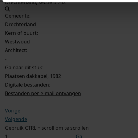
Drechterland, sectie B 742
Gemeente:
Drechterland
Kern of buurt:
Westwoud
Architect:
-
Ga naar dit stuk:
Plaatsen dakkapel, 1982
Digitale bestanden:
Bestanden per e-mail ontvangen
Vorige
Volgende
Gebruik CTRL + scroll om te scrollen
Ga