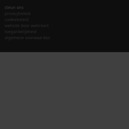
steun ons
privacybeleid
cookiebeleid
website door webreact
toegankelijkheid
algemene voorwaarden