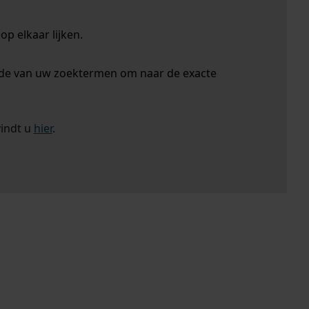
p elkaar lijken.
nde van uw zoektermen om naar de exacte
vindt u
hier
.