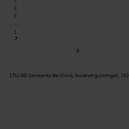
5
6
...
1
1752-BD Gemeente Berkhout, bouwvergunningen, 192