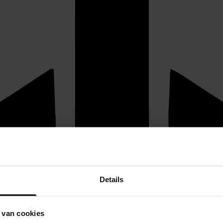
Details
 van cookies