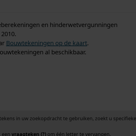
n
tieberekeningen en hinderwetvergunningen
 2010.
aar
Bouwtekeningen op de kaart
.
bouwtekeningen al beschikbaar.
tekens in uw zoekopdracht te gebruiken, zoekt u specifieker
k een
vraagteken (?)
om één letter te vervangen.