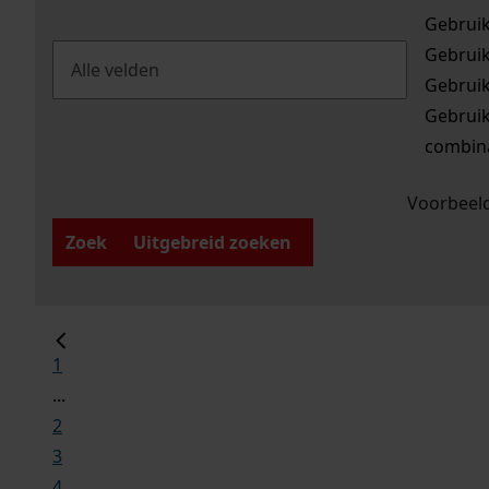
Gebrui
Gebrui
Gebrui
Gebrui
combina
Voorbeeld
Zoek
Uitgebreid zoeken
1
...
2
3
4