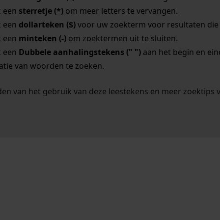
k een
sterretje (*)
om meer letters te vervangen.
k een
dollarteken ($)
voor uw zoekterm voor resultaten die o
k een
minteken (-)
om zoektermen uit te sluiten.
k een
Dubbele aanhalingstekens (" ")
aan het begin en ei
tie van woorden te zoeken.
en van het gebruik van deze leestekens en meer zoektips 