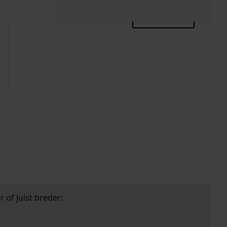
zoektips
 of juist breder: