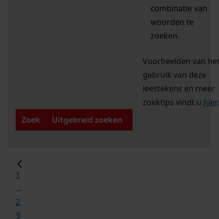
combinatie van
woorden te
zoeken.
Voorbeelden van he
gebruik van deze
leestekens en meer
zoektips vindt u
hier
.
Zoek
Uitgebreid zoeken
1
...
2
3