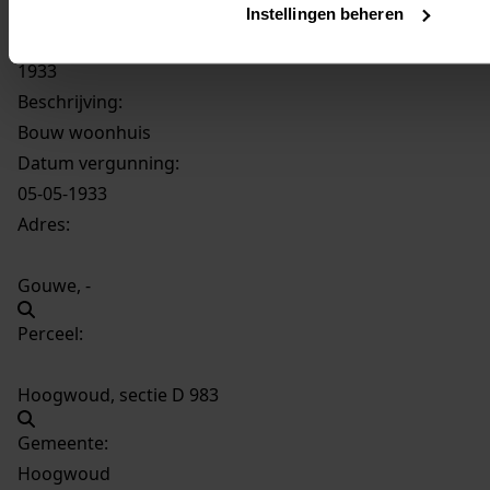
909
Bouw woonhuis, 1933
Instellingen beheren
Datering
:
1933
Beschrijving:
Bouw woonhuis
Datum vergunning:
05-05-1933
Adres:
Gouwe, -
Perceel:
Hoogwoud, sectie D 983
Gemeente:
Hoogwoud