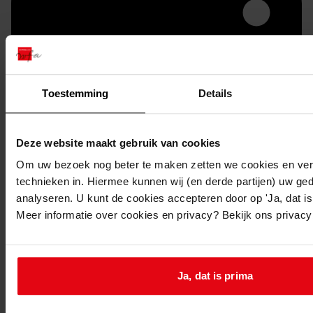
Toestemming
Details
Deze website maakt gebruik van cookies
Printen
Om uw bezoek nog beter te maken zetten we cookies en verg
duurzaam webadres
technieken in. Hiermee kunnen wij (en derde partijen) uw ge
analyseren. U kunt de cookies accepteren door op 'Ja, dat is 
Meer informatie over cookies en privacy? Bekijk ons privac
Inventaris
Ja, dat is prima
Serie D