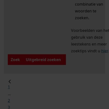
combinatie van
woorden te
zoeken.
Voorbeelden van he
gebruik van deze
leestekens en meer
zoektips vindt u
hier
.
Zoek
Uitgebreid zoeken
1
...
2
3