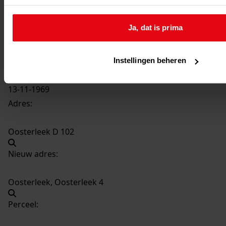
321
Maken van een dakkapel, 1969
Datering
:
Ja, dat is prima
1969
Beschrijving:
Maken van een dakkapel
Instellingen beheren
Datum vergunning:
13-11-1969
Adres:
Oosterleek D 102
Nieuw adres:
Oosterleek, Oosterleek 4
Perceel: