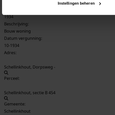
367
Bouw woning, 1934
Instellingen beheren
Datering
:
1934
Beschrijving:
Bouw woning
Datum vergunning:
10-1934
Adres:
Schellinkhout, Dorpsweg -
Perceel:
Schellinkhout, sectie B 454
Gemeente:
Schellinkhout