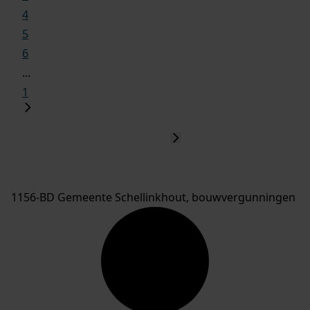
4
5
6
...
1
1156-BD Gemeente Schellinkhout, bouwvergunningen