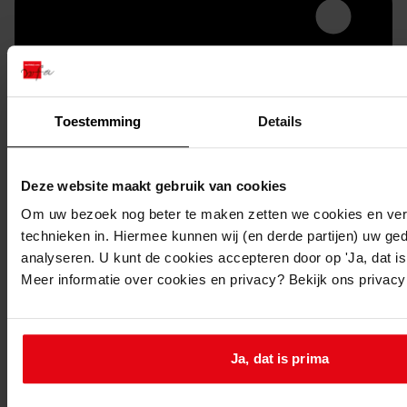
Toestemming
Details
Deze website maakt gebruik van cookies
Printen
Om uw bezoek nog beter te maken zetten we cookies en verg
duurzaam webadres
technieken in. Hiermee kunnen wij (en derde partijen) uw ge
analyseren. U kunt de cookies accepteren door op 'Ja, dat is 
Meer informatie over cookies en privacy? Bekijk ons privac
Inventaris
Ja, dat is prima
Uit toegang 1156