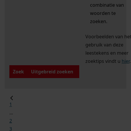
combinatie van
woorden te
zoeken.
Voorbeelden van he
gebruik van deze
leestekens en meer
zoektips vindt u
hier
.
Zoek
Uitgebreid zoeken
1
...
2
3