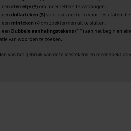
k een
sterretje (*)
om meer letters te vervangen.
k een
dollarteken ($)
voor uw zoekterm voor resultaten die o
k een
minteken (-)
om zoektermen uit te sluiten.
k een
Dubbele aanhalingstekens (" ")
aan het begin en ei
tie van woorden te zoeken.
en van het gebruik van deze leestekens en meer zoektips 