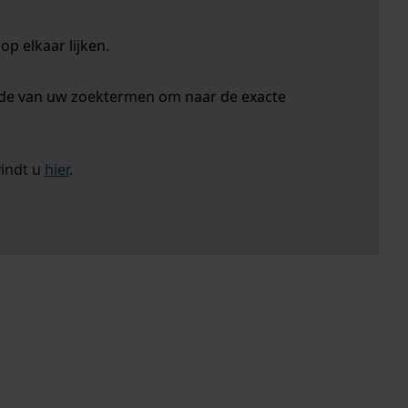
p elkaar lijken.
nde van uw zoektermen om naar de exacte
vindt u
hier
.