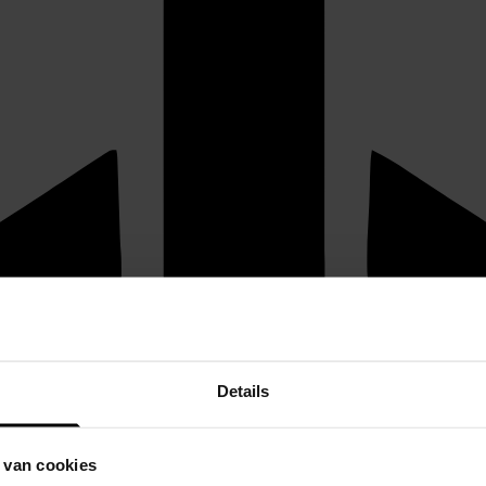
Details
 van cookies