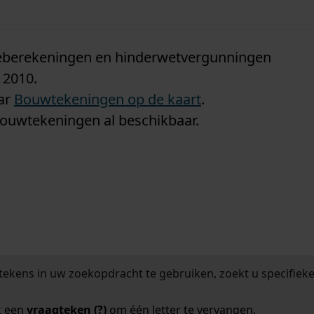
n
tieberekeningen en hinderwetvergunningen
 2010.
aar
Bouwtekeningen op de kaart
.
bouwtekeningen al beschikbaar.
tekens in uw zoekopdracht te gebruiken, zoekt u specifieker
k een
vraagteken (?)
om één letter te vervangen.