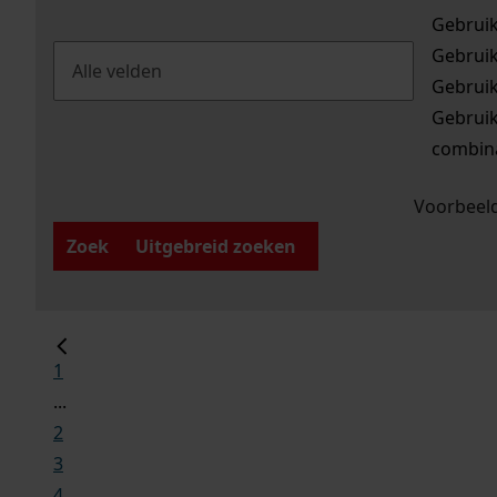
Gebrui
Gebrui
Gebrui
Gebrui
combina
Voorbeeld
Zoek
Uitgebreid zoeken
1
...
2
3
4