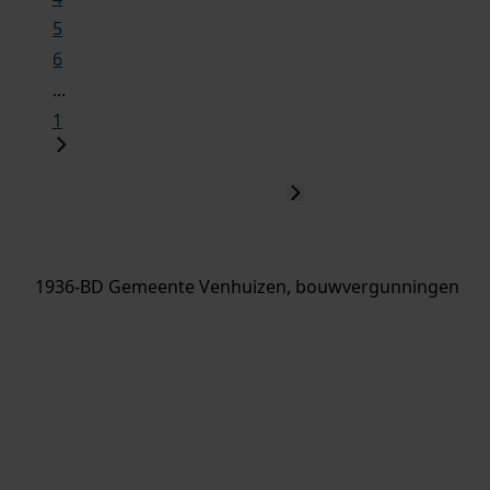
5
6
...
1
1936-BD Gemeente Venhuizen, bouwvergunningen