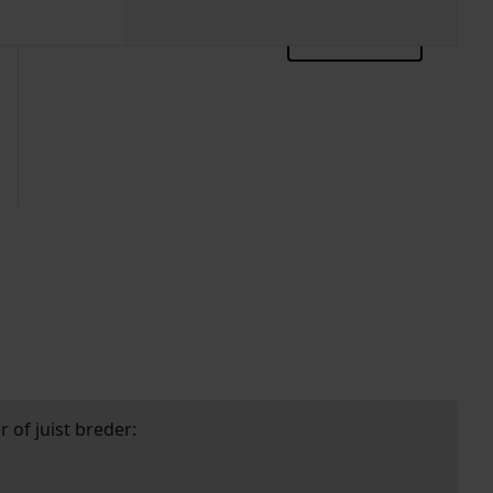
zoektips
 of juist breder: