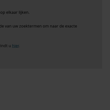
p elkaar lijken.
nde van uw zoektermen om naar de exacte
vindt u
hier
.