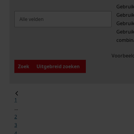
Gebrui
Gebrui
Gebrui
Gebrui
combina
Voorbeeld
Zoek
Uitgebreid zoeken
1
...
2
3
4