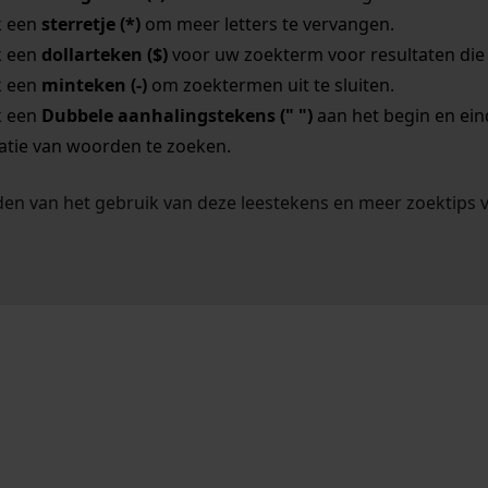
k een
sterretje (*)
om meer letters te vervangen.
k een
dollarteken ($)
voor uw zoekterm voor resultaten die o
k een
minteken (-)
om zoektermen uit te sluiten.
k een
Dubbele aanhalingstekens (" ")
aan het begin en ei
tie van woorden te zoeken.
en van het gebruik van deze leestekens en meer zoektips 