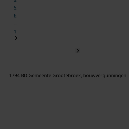
5
6
...
1
1794-BD Gemeente Grootebroek, bouwvergunningen