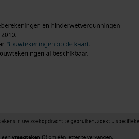
n
tieberekeningen en hinderwetvergunningen
 2010.
aar
Bouwtekeningen op de kaart
.
bouwtekeningen al beschikbaar.
tekens in uw zoekopdracht te gebruiken, zoekt u specifieker
k een
vraagteken (?)
om één letter te vervangen.