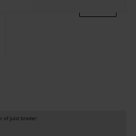
zoektips
 of juist breder: