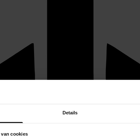
Details
 van cookies