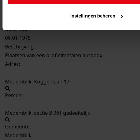
1453
Plaatsen van een profielmetalen autobox, 06-01-
Instellingen beheren
1975
Datering
:
06-01-1975
Beschrijving:
Plaatsen van een profielmetalen autobox
Adres:
Medemblik, Koggenlaan 17
Perceel:
Medemblik, sectie B 961 gedeeltelijk
Gemeente:
Medemblik