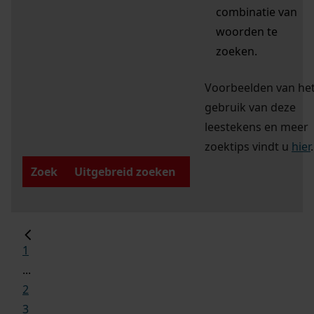
combinatie van
woorden te
zoeken.
Voorbeelden van he
gebruik van deze
leestekens en meer
zoektips vindt u
hier
.
Zoek
Uitgebreid zoeken
1
...
2
3