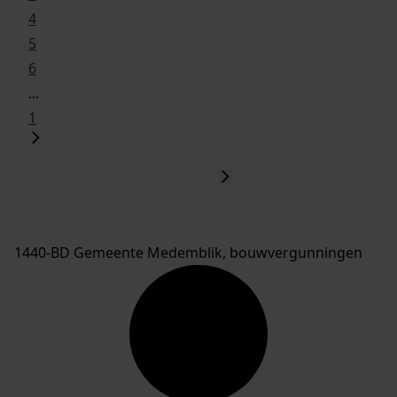
4
5
6
...
1
1440-BD Gemeente Medemblik, bouwvergunningen