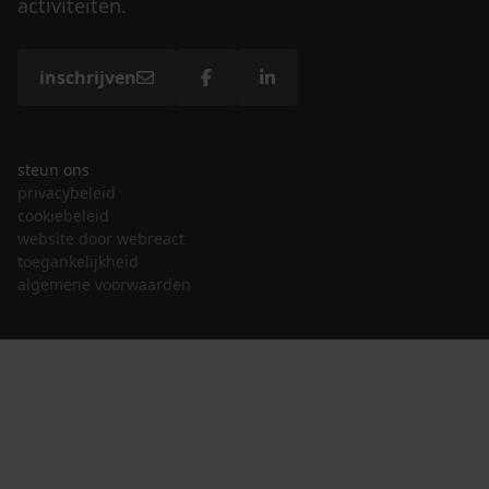
activiteiten.
inschrijven
steun ons
privacybeleid
cookiebeleid
website door webreact
toegankelijkheid
algemene voorwaarden