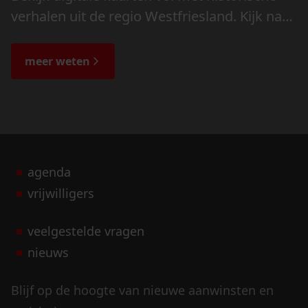
verhalen uit de regio Westfriesland. Kijk naar
de veranderingen in het landschap en lees
de bijzondere verhalen.
meer weten
agenda
vrijwilligers
veelgestelde vragen
nieuws
Blijf op de hoogte van nieuwe aanwinsten en