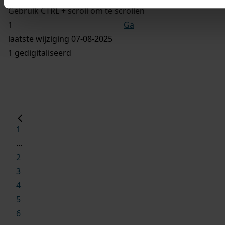
Gebruik CTRL + scroll om te scrollen
Ga
laatste wijziging 07-08-2025
1 gedigitaliseerd
1
...
2
3
4
5
6