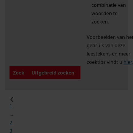
combinatie van
woorden te
zoeken.
Voorbeelden van he
gebruik van deze
leestekens en meer
zoektips vindt u
hier
.
Zoek
Uitgebreid zoeken
1
...
2
3