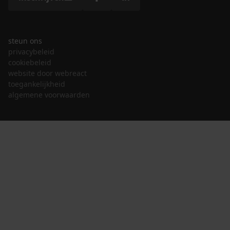
steun ons
privacybeleid
cookiebeleid
website door webreact
toegankelijkheid
algemene voorwaarden