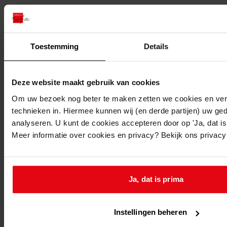
Adres:
Hoorn, De Corantijn 22
Toestemming
Details
Perceel:
Deze website maakt gebruik van cookies
Hoorn, sectie I 8432
Om uw bezoek nog beter te maken zetten we cookies en verg
Gemeente:
technieken in. Hiermee kunnen wij (en derde partijen) uw ge
analyseren. U kunt de cookies accepteren door op 'Ja, dat is 
Hoorn
Meer informatie over cookies en privacy? Bekijk ons privac
Oude Orde:
558
Ga naar dit stuk:
Ja, dat is prima
Uitbreiden van het pand, 05-09-2006
Vorige
Instellingen beheren
Volgende