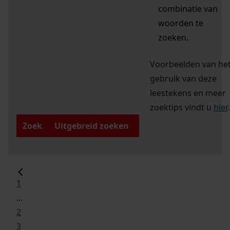
combinatie van
woorden te
zoeken.
Voorbeelden van he
gebruik van deze
leestekens en meer
zoektips vindt u
hier
.
Zoek
Uitgebreid zoeken
1
...
2
3