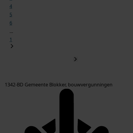
4
5
6
...
1
1342-BD Gemeente Blokker, bouwvergunningen