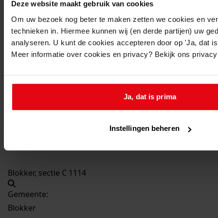
Deze website maakt gebruik van cookies
Wijziging van de voorgevel
Om uw bezoek nog beter te maken zetten we cookies en verg
Datum vergunning:
technieken in. Hiermee kunnen wij (en derde partijen) uw ge
29-02-1960
analyseren. U kunt de cookies accepteren door op 'Ja, dat is 
Adres:
Meer informatie over cookies en privacy? Bekijk ons privac
Blokker, Bangert 12
Nieuw adres:
Ja, dat is prima
Blokker, M.i.v. 1963 Bangert 24
Instellingen beheren
Perceel:
Blokker, sectie C 1114
Gemeente:
Blokker