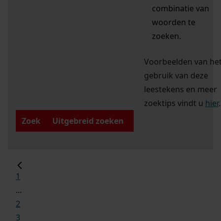
combinatie van
woorden te
zoeken.
Voorbeelden van he
gebruik van deze
leestekens en meer
zoektips vindt u
hier
.
Zoek
Uitgebreid zoeken
1
...
2
3