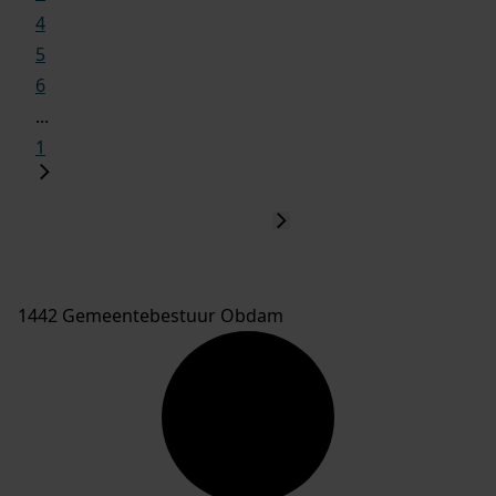
4
5
6
...
1
1442 Gemeentebestuur Obdam