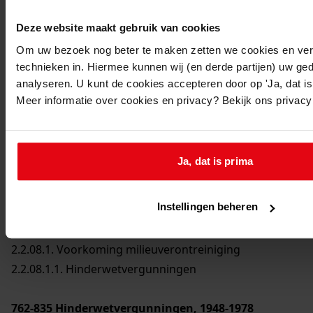
Deze website maakt gebruik van cookies
Om uw bezoek nog beter te maken zetten we cookies en verg
technieken in. Hiermee kunnen wij (en derde partijen) uw ge
Printen
analyseren. U kunt de cookies accepteren door op 'Ja, dat is 
duurzaam webadres
Meer informatie over cookies en privacy? Bekijk ons privac
Ja, dat is prima
Inventaris
2. Stukken betreffende bijzondere onderwerpen
Instellingen beheren
2.2. Taakuitoefening
2.2.08. Preventieve gezondheidszorg
2.2.08.1. Voorkoming milieuverontreiniging
2.2.08.1.1. Hinderwetvergunningen
762-835
Hinderwetvergunningen, 1948-1978