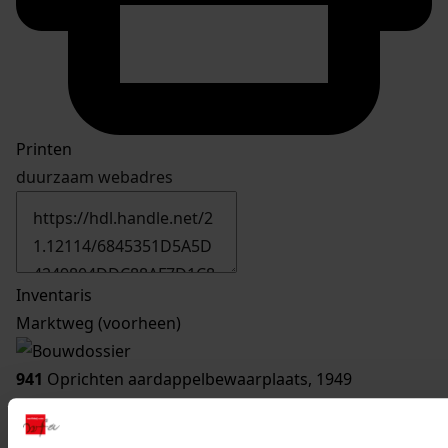
Printen
duurzaam webadres
Inventaris
Marktweg (voorheen)
941
Oprichten aardappelbewaarplaats, 1949
Datering
:
1949