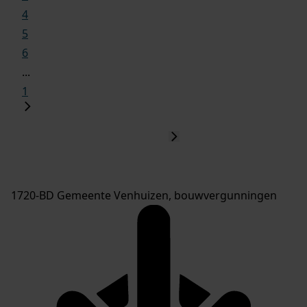
4
5
6
...
1
1720-BD Gemeente Venhuizen, bouwvergunningen