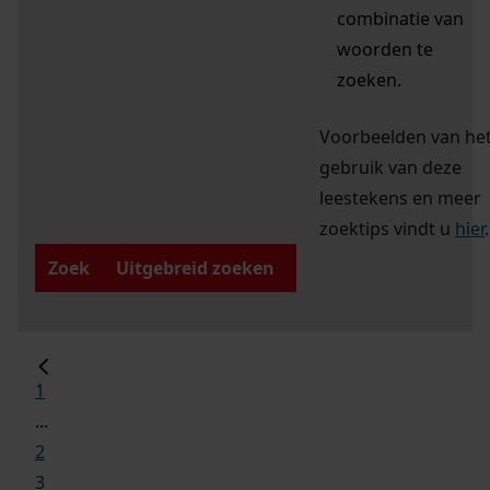
combinatie van
woorden te
zoeken.
Voorbeelden van he
gebruik van deze
leestekens en meer
zoektips vindt u
hier
.
Zoek
Uitgebreid zoeken
1
...
2
3