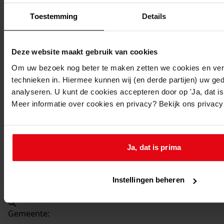
Beschrijving:
Toestemming
Details
Oprichten aardappelbewaarplaats
Datum vergunning:
27-09-1949
Deze website maakt gebruik van cookies
Adres:
Om uw bezoek nog beter te maken zetten we cookies en verg
technieken in. Hiermee kunnen wij (en derde partijen) uw ge
Hem, Marktweg -
analyseren. U kunt de cookies accepteren door op 'Ja, dat is 
Meer informatie over cookies en privacy? Bekijk ons privac
Nieuw adres:
Hem, Marktweg 22A
Ja, dat is prima
Perceel:
Instellingen beheren
Venhuizen, sectie C 1044
Gemeente: