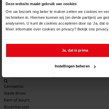
1991
Deze website maakt gebruik van cookies
Beschrijving:
Om uw bezoek nog beter te maken zetten we cookies en verg
Plaatsen van een bijkeuken
technieken in. Hiermee kunnen wij (en derde partijen) uw ge
analyseren. U kunt de cookies accepteren door op 'Ja, dat is 
Datum vergunning:
Meer informatie over cookies en privacy? Bekijk ons privac
23-04-1991
Adres:
Ja, dat is prima
Bovenkarspel, Watermolenweg 5
Perceel:
Instellingen beheren
Stede Broec, sectie C 1754 ged
Gemeente:
Stede Broec
Kern of buurt:
Bovenkarspel