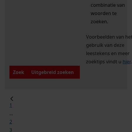
combinatie van
woorden te
zoeken.
Voorbeelden van he
gebruik van deze
leestekens en meer
zoektips vindt u
hier
.
Zoek
Uitgebreid zoeken
1
...
2
3