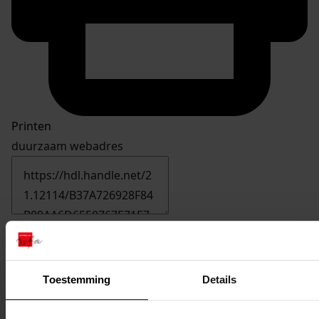
Printen
duurzaam webadres
Inventaris
5501-5600
Toestemming
Details
5582
Plaatsen van een bijkeuken, 1991
Datering
: