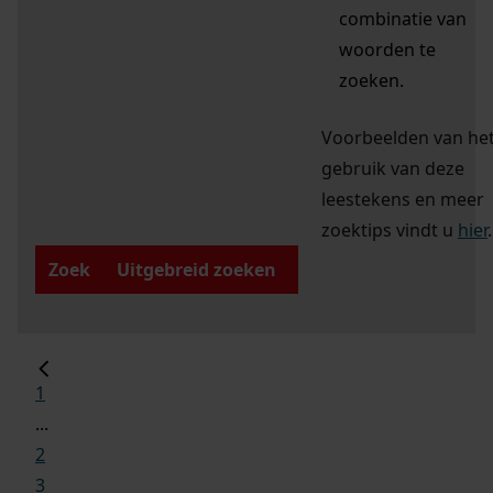
combinatie van
woorden te
zoeken.
Voorbeelden van he
gebruik van deze
leestekens en meer
zoektips vindt u
hier
.
Zoek
Uitgebreid zoeken
1
...
2
3