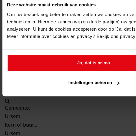
20-12-1977
Deze website maakt gebruik van cookies
Beschrijving:
Om uw bezoek nog beter te maken zetten we cookies en verg
Veranderen van een bedrijfspand
technieken in. Hiermee kunnen wij (en derde partijen) uw ge
analyseren. U kunt de cookies accepteren door op 'Ja, dat is 
Datum vergunning:
Meer informatie over cookies en privacy? Bekijk ons privac
20-12-1977
Adres:
Ja, dat is prima
Ursem, De Kolk 4
Nieuw adres:
Instellingen beheren
Ursem, De Kolk 4
Gemeente:
Ursem
Kern of buurt:
Ursem