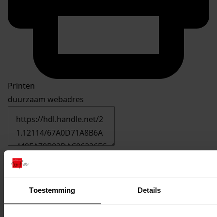
Printen
duurzaam webadres
Inventaris
Inv. nr. 301-400
Toestemming
Details
356
Veranderen van een bedrijfspand, 20-12-1977
Datering
: