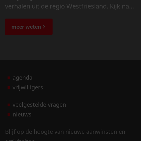
verhalen uit de regio Westfriesland. Kijk naar
de veranderingen in het landschap en lees
de bijzondere verhalen.
meer weten
agenda
vrijwilligers
veelgestelde vragen
nieuws
Blijf op de hoogte van nieuwe aanwinsten en