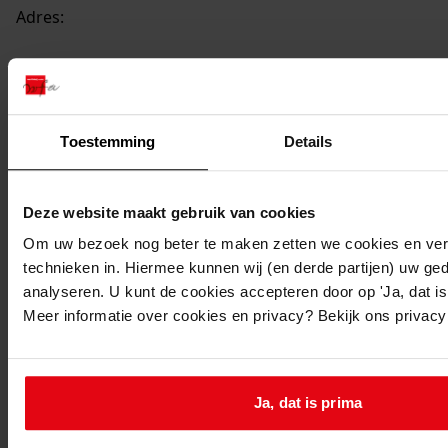
Adres:
Andijk, Geuzenbuurt 284
Nieuw adres:
Toestemming
Details
Andijk, Dijkweg 301
Deze website maakt gebruik van cookies
Perceel:
Om uw bezoek nog beter te maken zetten we cookies en verg
technieken in. Hiermee kunnen wij (en derde partijen) uw ge
Andijk, sectie D 384
analyseren. U kunt de cookies accepteren door op 'Ja, dat is 
Gemeente:
Meer informatie over cookies en privacy? Bekijk ons privac
Andijk
Ga naar dit stuk:
Verbouw van woning, 1969
Ja, dat is prima