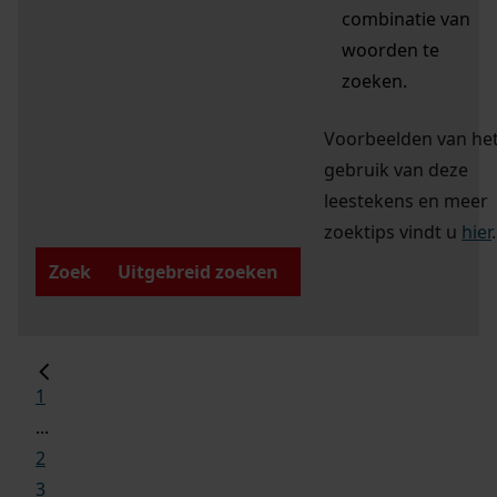
combinatie van
woorden te
zoeken.
Voorbeelden van he
gebruik van deze
leestekens en meer
zoektips vindt u
hier
.
Zoek
Uitgebreid zoeken
1
...
2
3