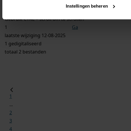
Vorige
Instellingen beheren
Volgende
Gebruik CTRL + scroll om te scrollen
Ga
laatste wijziging 12-08-2025
1 gedigitaliseerd
totaal 2 bestanden
1
...
2
3
4