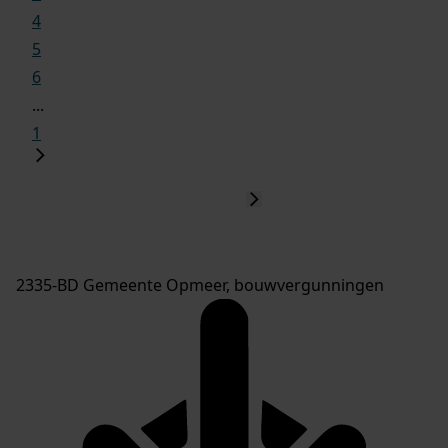
4
5
6
...
1
2335-BD Gemeente Opmeer, bouwvergunningen