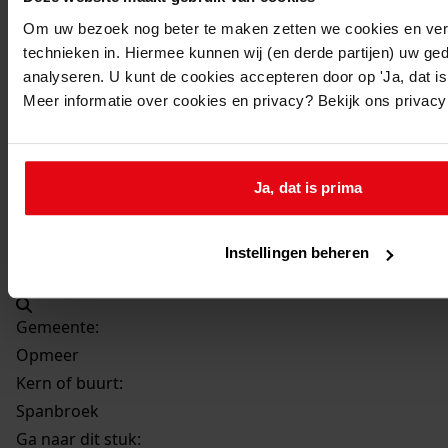
Beschrijving:
Om uw bezoek nog beter te maken zetten we cookies en verg
Bouwen van een serre, erker
technieken in. Hiermee kunnen wij (en derde partijen) uw ge
Datum vergunning:
analyseren. U kunt de cookies accepteren door op 'Ja, dat is 
8-7-1998
Meer informatie over cookies en privacy? Bekijk ons privac
Adres:
Spanbroek, Spanbroekerweg 6
Ja, dat is prima
Perceel:
Instellingen beheren
Opmeer, sectie A 880
Gemeente:
Opmeer
Kern of buurt:
Spanbroek
Ga naar dit stuk: