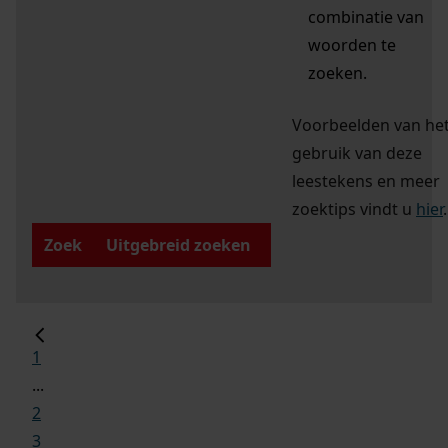
combinatie van
woorden te
zoeken.
Voorbeelden van he
gebruik van deze
leestekens en meer
zoektips vindt u
hier
.
Zoek
Uitgebreid zoeken
1
...
2
3