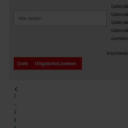
Gebrui
Gebrui
Gebrui
Gebrui
combina
Voorbeeld
Zoek
Uitgebreid zoeken
1
...
2
3
4