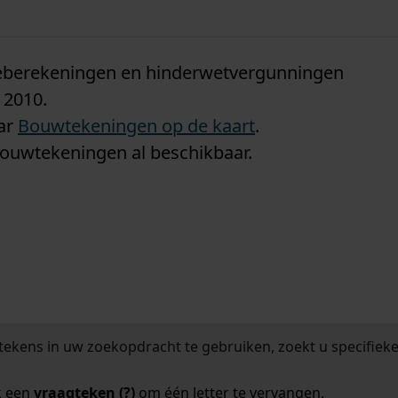
n
tieberekeningen en hinderwetvergunningen
 2010.
aar
Bouwtekeningen op de kaart
.
bouwtekeningen al beschikbaar.
tekens in uw zoekopdracht te gebruiken, zoekt u specifieker
k een
vraagteken (?)
om één letter te vervangen.