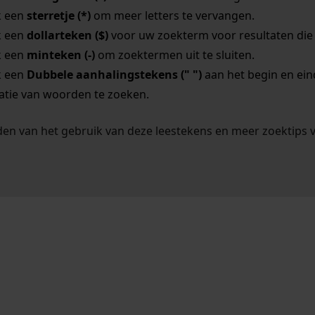
k een
sterretje (*)
om meer letters te vervangen.
k een
dollarteken ($)
voor uw zoekterm voor resultaten die o
k een
minteken (-)
om zoektermen uit te sluiten.
k een
Dubbele aanhalingstekens (" ")
aan het begin en ei
tie van woorden te zoeken.
en van het gebruik van deze leestekens en meer zoektips 