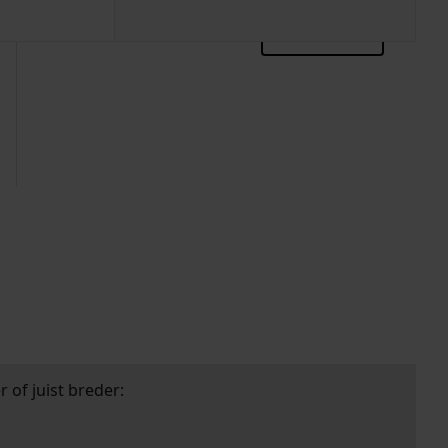
zoektips
 of juist breder: