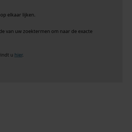
p elkaar lijken.
nde van uw zoektermen om naar de exacte
vindt u
hier
.