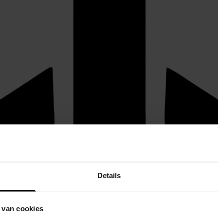
Details
 van cookies