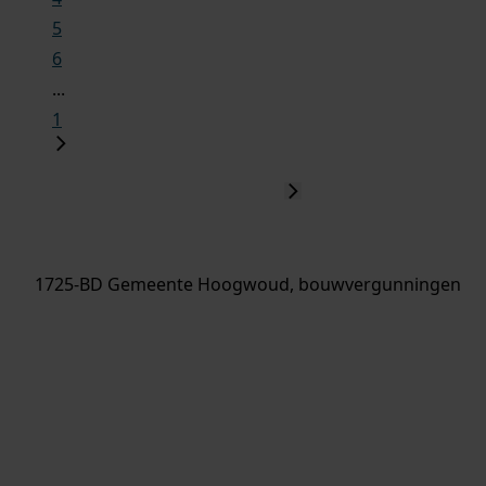
5
6
...
1
1725-BD Gemeente Hoogwoud, bouwvergunningen