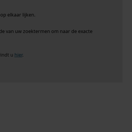
p elkaar lijken.
nde van uw zoektermen om naar de exacte
vindt u
hier
.