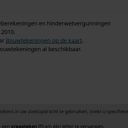
n
tieberekeningen en hinderwetvergunningen
 2010.
aar
Bouwtekeningen op de kaart
.
bouwtekeningen al beschikbaar.
tekens in uw zoekopdracht te gebruiken, zoekt u specifieker
k een
vraagteken (?)
om één letter te vervangen.