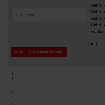
Gebrui
Gebrui
Gebrui
Gebrui
combina
Voorbeeld
Zoek
Uitgebreid zoeken
1
...
2
3
4