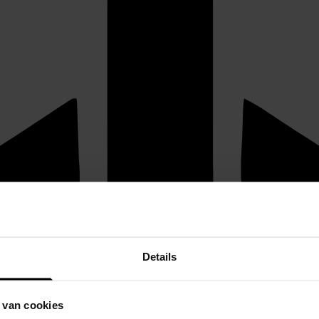
Details
 van cookies