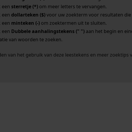
k een
sterretje (*)
om meer letters te vervangen.
k een
dollarteken ($)
voor uw zoekterm voor resultaten die o
k een
minteken (-)
om zoektermen uit te sluiten.
k een
Dubbele aanhalingstekens (" ")
aan het begin en ei
tie van woorden te zoeken.
en van het gebruik van deze leestekens en meer zoektips 