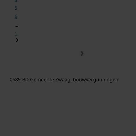
5
6
...
1
0689-BD Gemeente Zwaag, bouwvergunningen