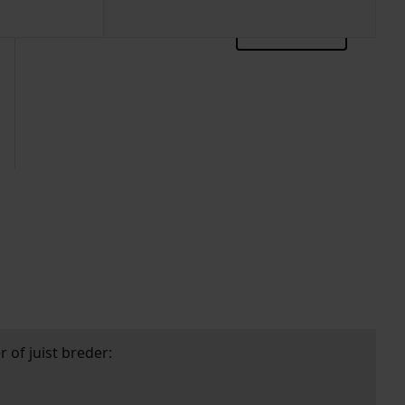
zoektips
 of juist breder: