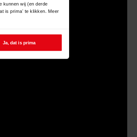
e kunnen wij (en derde
t is prima' te klikken. Meer
Ja, dat is prima