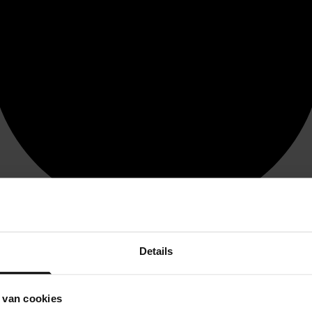
Details
 van cookies