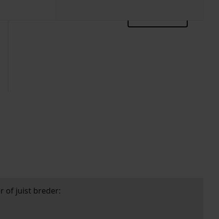
zoektips
 of juist breder: