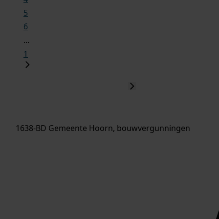
5
6
...
1
1638-BD Gemeente Hoorn, bouwvergunningen