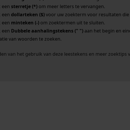
k een
sterretje (*)
om meer letters te vervangen.
k een
dollarteken ($)
voor uw zoekterm voor resultaten die o
k een
minteken (-)
om zoektermen uit te sluiten.
k een
Dubbele aanhalingstekens (" ")
aan het begin en ei
tie van woorden te zoeken.
en van het gebruik van deze leestekens en meer zoektips 