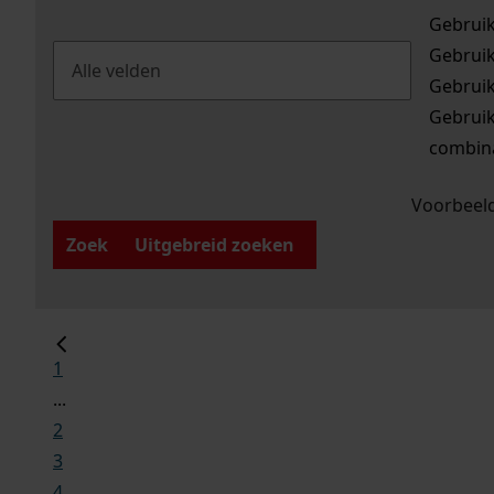
Gebrui
Gebrui
Gebrui
Gebrui
combina
Voorbeeld
Zoek
Uitgebreid zoeken
1
...
2
3
4