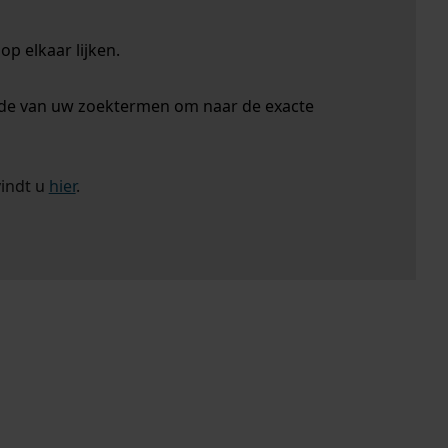
p elkaar lijken.
nde van uw zoektermen om naar de exacte
vindt u
hier
.