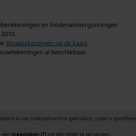
n
tieberekeningen en hinderwetvergunningen
 2010.
aar
Bouwtekeningen op de kaart
.
bouwtekeningen al beschikbaar.
tekens in uw zoekopdracht te gebruiken, zoekt u specifieker
k een
vraagteken (?)
om één letter te vervangen.