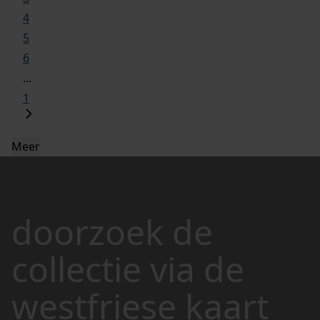
4
5
6
...
1
Meer
doorzoek de
collectie via de
westfriese kaart