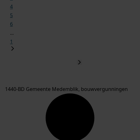
4
5
6
...
1
1440-BD Gemeente Medemblik, bouwvergunningen