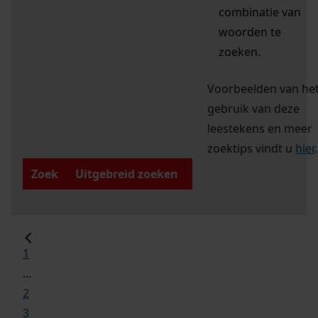
combinatie van
woorden te
zoeken.
Voorbeelden van he
gebruik van deze
leestekens en meer
zoektips vindt u
hier
.
Zoek
Uitgebreid zoeken
1
...
2
3