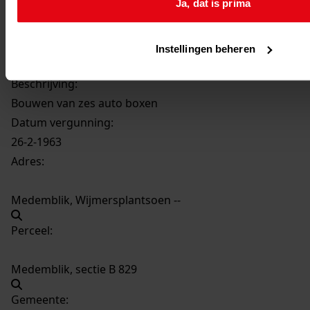
Ja, dat is prima
652
Bouwen van zes auto boxen, 26-2-1963
Datering
:
Instellingen beheren
26-2-1963
Beschrijving:
Bouwen van zes auto boxen
Datum vergunning:
26-2-1963
Adres:
Medemblik, Wijmersplantsoen --
Perceel:
Medemblik, sectie B 829
Gemeente: