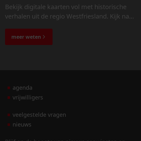
Bekijk digitale kaarten vol met historische
verhalen uit de regio Westfriesland. Kijk naar
de veranderingen in het landschap en lees
de bijzondere verhalen.
meer weten
agenda
vrijwilligers
veelgestelde vragen
nieuws