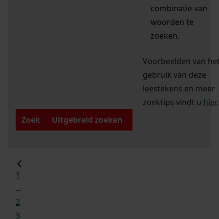
combinatie van
woorden te
zoeken.
Voorbeelden van he
gebruik van deze
leestekens en meer
zoektips vindt u
hier
.
Zoek
Uitgebreid zoeken
1
...
2
3