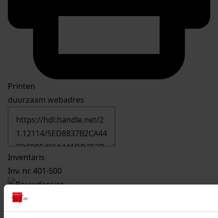
Printen
duurzaam webadres
Inventaris
Inv. nr. 401-500
459
Vergroten woning, 1976
Datering
: