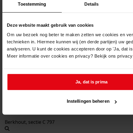
1976
Toestemming
Details
Beschrijving:
Vergroten woning
Deze website maakt gebruik van cookies
Datum vergunning:
Om uw bezoek nog beter te maken zetten we cookies en verg
18-08-1976
technieken in. Hiermee kunnen wij (en derde partijen) uw ge
Adres:
analyseren. U kunt de cookies accepteren door op 'Ja, dat is 
Meer informatie over cookies en privacy? Bekijk ons privac
Berkhout, Dirk Laanstraat 26
Nieuw adres:
Ja, dat is prima
Berkhout, Dirk Laanstraat 26
Instellingen beheren
Perceel:
Berkhout, sectie C 797