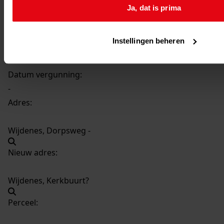
856
Bouw boenhok, 1929, augustus
Ja, dat is prima
Datering
:
1929, augustus
Instellingen beheren
Beschrijving:
Bouw boenhok
Datum vergunning:
-
Adres:
Wijdenes, Dorpsweg -
Nieuw adres:
Wijdenes, Kerkbuurt?
Perceel: