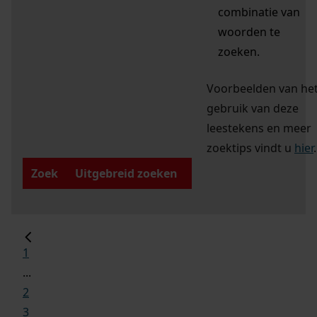
combinatie van
woorden te
zoeken.
Voorbeelden van he
gebruik van deze
leestekens en meer
zoektips vindt u
hier
.
Zoek
Uitgebreid zoeken
1
...
2
3