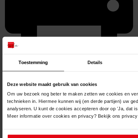
Toestemming
Details
Printen
duurzaam webadres
Deze website maakt gebruik van cookies
Om uw bezoek nog beter te maken zetten we cookies en verg
technieken in. Hiermee kunnen wij (en derde partijen) uw ge
analyseren. U kunt de cookies accepteren door op 'Ja, dat is 
Inventaris
Meer informatie over cookies en privacy? Bekijk ons privac
Beschrijvingen afkomstig uit het secretariearchief