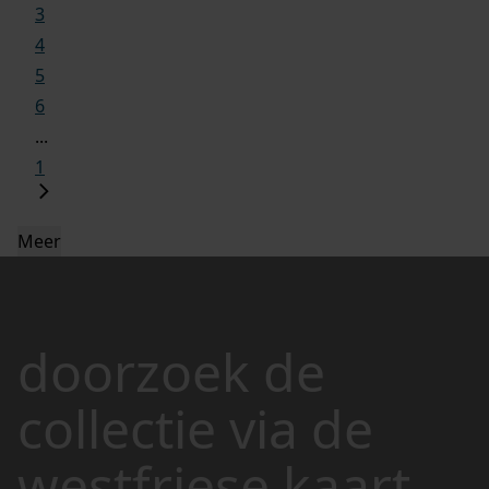
3
4
5
6
...
1
Meer
doorzoek de
collectie via de
westfriese kaart