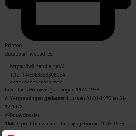
Printen
duurzaam webadres
Inventaris Bouwvergunningen 1924-1978
6. Vergunningen gedateerd tussen 01-01-1970 en 31-
12-1978
1642
Oprichten van een bedrijfsgebouw, 21-03-1975
Datering
: