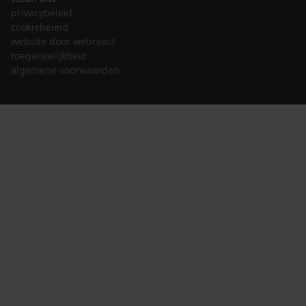
privacybeleid
cookiebeleid
website door webreact
toegankelijkheid
algemene voorwaarden