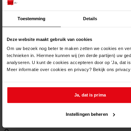
21-03-1975
Beschrijving:
Toestemming
Details
Oprichten van een bedrijfsgebouw
Adres:
Deze website maakt gebruik van cookies
Grootebroek, Acacialaan 11
Om uw bezoek nog beter te maken zetten we cookies en verg
technieken in. Hiermee kunnen wij (en derde partijen) uw ge
Nieuw adres:
analyseren. U kunt de cookies accepteren door op 'Ja, dat is 
Meer informatie over cookies en privacy? Bekijk ons privac
Grootebroek, Acacialaan 11
Perceel:
Ja, dat is prima
Grootebroek, sectie B 2
Instellingen beheren
Grootebroek, sectie B 3887