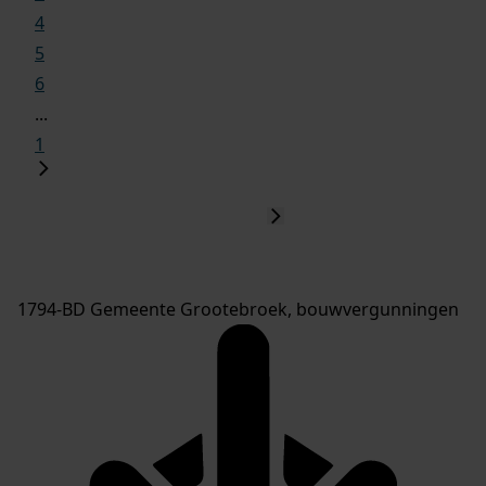
4
5
6
...
1
1794-BD Gemeente Grootebroek, bouwvergunningen