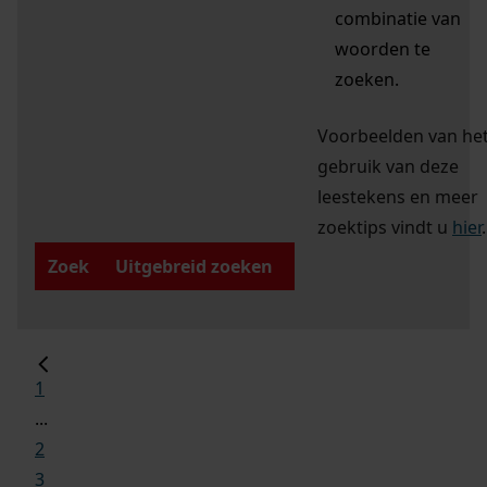
combinatie van
woorden te
zoeken.
Voorbeelden van he
gebruik van deze
leestekens en meer
zoektips vindt u
hier
.
Zoek
Uitgebreid zoeken
1
...
2
3