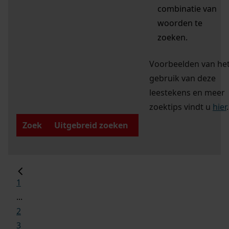
combinatie van
woorden te
zoeken.
Voorbeelden van he
gebruik van deze
leestekens en meer
zoektips vindt u
hier
.
Zoek
Uitgebreid zoeken
1
...
2
3