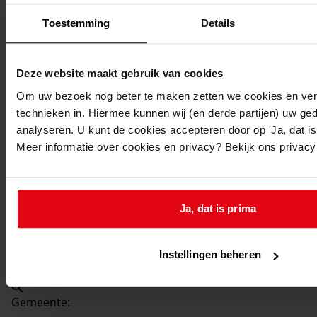
Beschrijving:
Toestemming
Details
Bouw woning met garage
Datum vergunning:
14-01-2000
Deze website maakt gebruik van cookies
Adres:
Om uw bezoek nog beter te maken zetten we cookies en verg
technieken in. Hiermee kunnen wij (en derde partijen) uw ge
Westwoud, Laantje 1a
analyseren. U kunt de cookies accepteren door op 'Ja, dat is 
Meer informatie over cookies en privacy? Bekijk ons privac
Nieuw adres:
Westwoud, Laantje 1a
Ja, dat is prima
Perceel:
Instellingen beheren
Drechterland, sectie L 480 (ged.)
Gemeente: