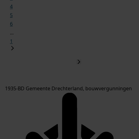
4
5
6
...
1
1935-BD Gemeente Drechterland, bouwvergunningen