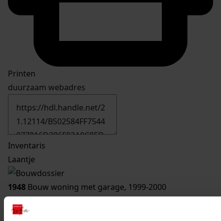
Printen
duurzaam webadres
Inventaris
Laantje
1948
Bouw woning met garage, 1999-2000
Datering
:
1999-2000