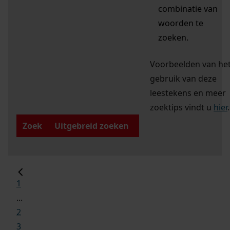
combinatie van
woorden te
zoeken.
Voorbeelden van he
gebruik van deze
leestekens en meer
zoektips vindt u
hier
.
Zoek
Uitgebreid zoeken
1
...
2
3