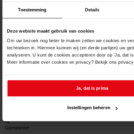
Beschrijving:
Toestemming
Details
Vervangen berging en vernieuwen entree
Datum vergunning:
10-10-2000
Deze website maakt gebruik van cookies
Adres:
Om uw bezoek nog beter te maken zetten we cookies en verg
technieken in. Hiermee kunnen wij (en derde partijen) uw ge
Hoogkarspel, Anemonenlaan 106
analyseren. U kunt de cookies accepteren door op 'Ja, dat is 
Meer informatie over cookies en privacy? Bekijk ons privac
Nieuw adres:
Hoogkarspel, Anemonenlaan 106
Ja, dat is prima
Perceel:
Instellingen beheren
Drechterland, sectie I 2583
Gemeente: