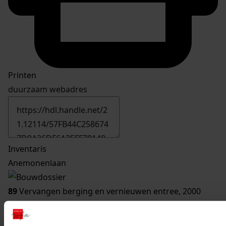
Printen
duurzaam webadres
Inventaris
Anemonenlaan
89
Vervangen berging en vernieuwen entree, 2000
Datering
:
2000