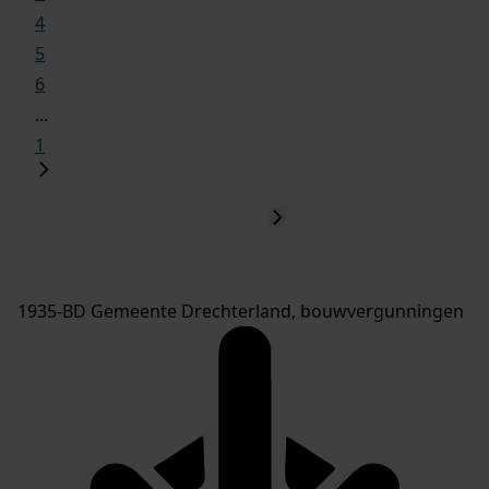
4
5
6
...
1
1935-BD Gemeente Drechterland, bouwvergunningen