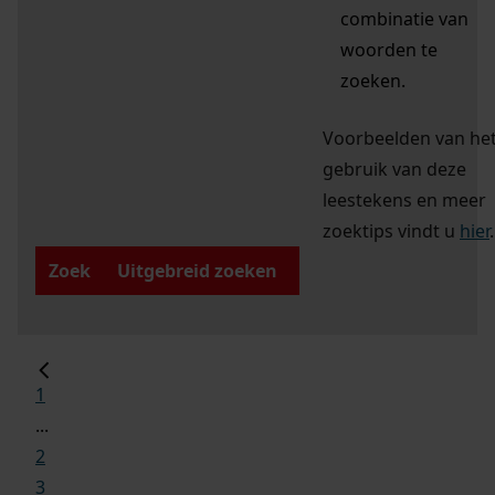
combinatie van
woorden te
zoeken.
Voorbeelden van he
gebruik van deze
leestekens en meer
zoektips vindt u
hier
.
Zoek
Uitgebreid zoeken
1
...
2
3