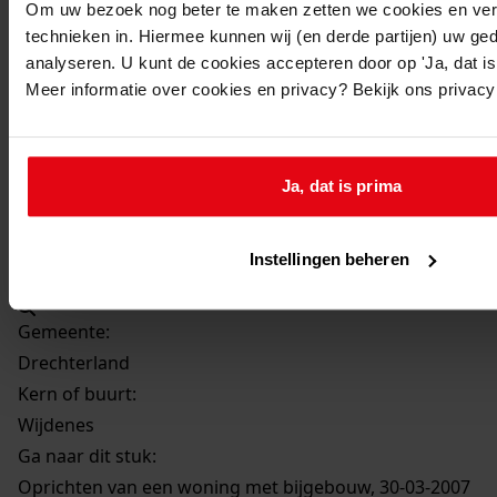
Om uw bezoek nog beter te maken zetten we cookies en verg
Oprichten van een woning met bijgebouw
technieken in. Hiermee kunnen wij (en derde partijen) uw ge
Datum vergunning:
analyseren. U kunt de cookies accepteren door op 'Ja, dat is 
30-03-2007
Meer informatie over cookies en privacy? Bekijk ons privac
Adres:
Drechterland, 't Wuiver 3
Ja, dat is prima
Perceel:
Instellingen beheren
Drechterland, sectie L 547
Gemeente:
Drechterland
Kern of buurt:
Wijdenes
Ga naar dit stuk:
Oprichten van een woning met bijgebouw, 30-03-2007