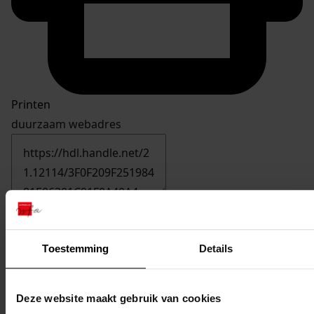
Printen
duurzaam webadres
859
Oprichten van een woning met bijgebouw, 30-03-
2007
Toestemming
Details
Datering
:
30-03-2007
Deze website maakt gebruik van cookies
Beschrijving: