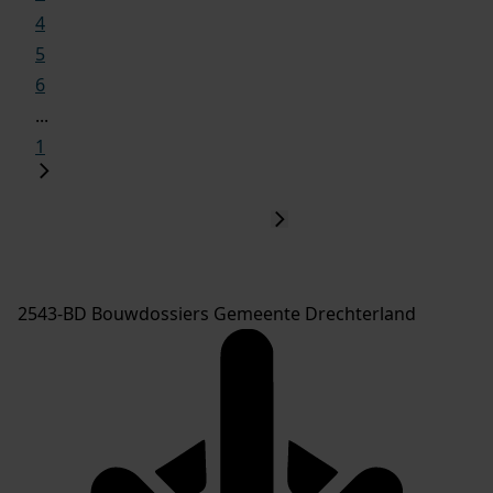
4
5
6
...
1
2543-BD Bouwdossiers Gemeente Drechterland