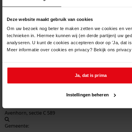
Beschrijving:
Bouwen garage
Deze website maakt gebruik van cookies
Datum vergunning:
03-02-1972
Om uw bezoek nog beter te maken zetten we cookies en verg
technieken in. Hiermee kunnen wij (en derde partijen) uw ge
Adres:
analyseren. U kunt de cookies accepteren door op 'Ja, dat is 
Meer informatie over cookies en privacy? Bekijk ons privac
Avenhorn, Grosthuizen 89
Nieuw adres:
Ja, dat is prima
Grosthuizen, Grosthuizen 89
Instellingen beheren
Perceel:
Avenhorn, sectie C 589
Gemeente: