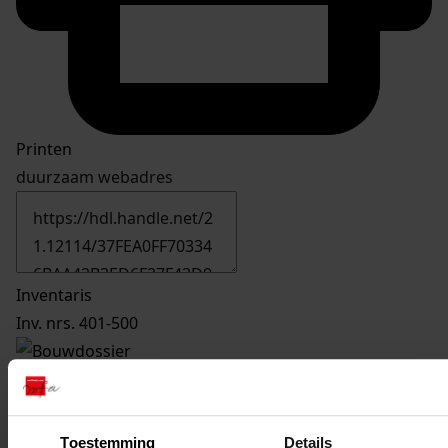
Printen
duurzaam webadres
Inventaris
Inv. nrs. 401-500
479
Bouwen garage, 1972
Datering
:
1972
Toestemming
Details