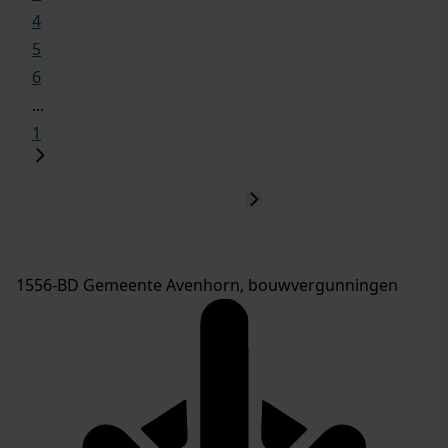
4
5
6
...
1
1556-BD Gemeente Avenhorn, bouwvergunningen