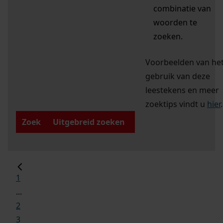
combinatie van
woorden te
zoeken.
Voorbeelden van he
gebruik van deze
leestekens en meer
zoektips vindt u
hier
.
Zoek
Uitgebreid zoeken
1
...
2
3