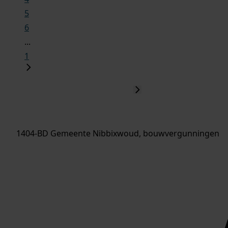
5
6
...
1
1404-BD Gemeente Nibbixwoud, bouwvergunningen