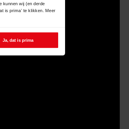
e kunnen wij (en derde
t is prima' te klikken. Meer
Ja, dat is prima