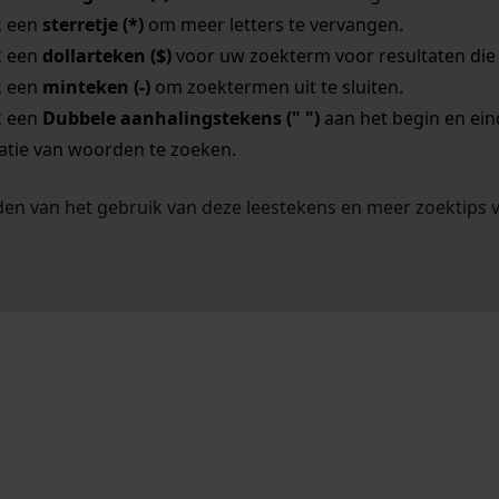
k een
sterretje (*)
om meer letters te vervangen.
k een
dollarteken ($)
voor uw zoekterm voor resultaten die o
k een
minteken (-)
om zoektermen uit te sluiten.
k een
Dubbele aanhalingstekens (" ")
aan het begin en ei
tie van woorden te zoeken.
en van het gebruik van deze leestekens en meer zoektips 