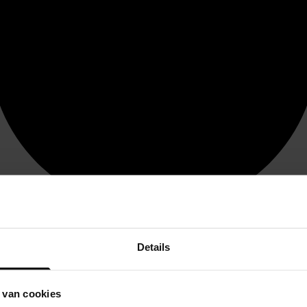
Details
 van cookies