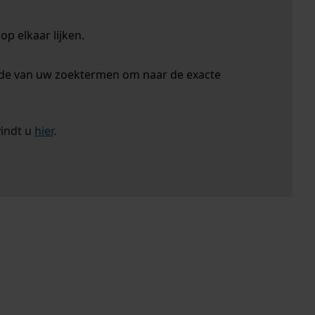
p elkaar lijken.
nde van uw zoektermen om naar de exacte
vindt u
hier
.