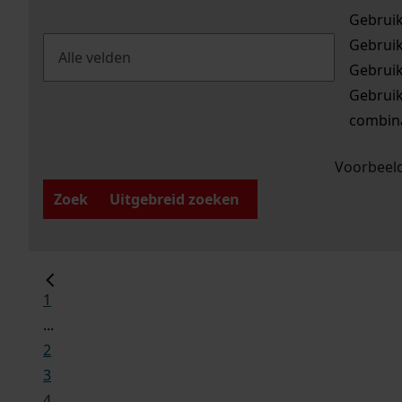
Gebrui
Gebrui
Gebrui
Gebrui
combina
Voorbeeld
Zoek
Uitgebreid zoeken
1
...
2
3
4