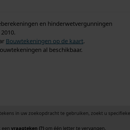
n
tieberekeningen en hinderwetvergunningen
 2010.
aar
Bouwtekeningen op de kaart
.
bouwtekeningen al beschikbaar.
tekens in uw zoekopdracht te gebruiken, zoekt u specifieker
k een
vraagteken (?)
om één letter te vervangen.