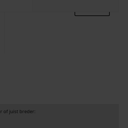
zoektips
 of juist breder: