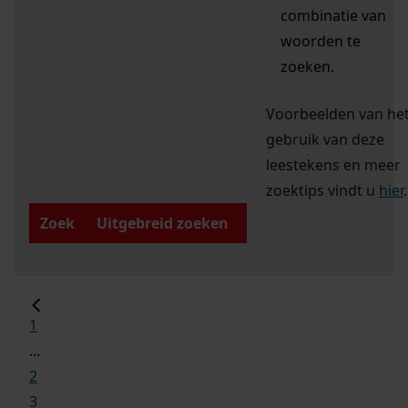
combinatie van
woorden te
zoeken.
Voorbeelden van he
gebruik van deze
leestekens en meer
zoektips vindt u
hier
.
Zoek
Uitgebreid zoeken
1
...
2
3