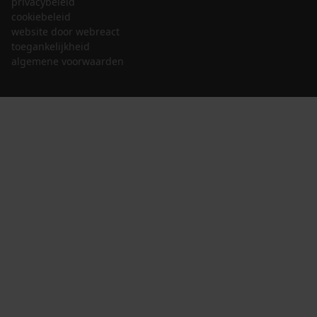
privacybeleid
cookiebeleid
website door webreact
toegankelijkheid
algemene voorwaarden