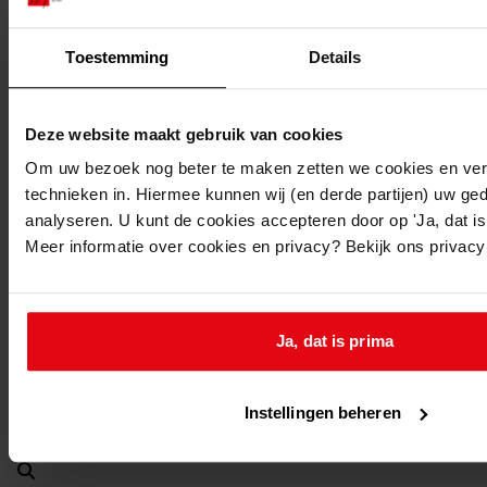
19-11-1970
Beschrijving:
Toestemming
Details
Veranderen van de voorgevel
Datum vergunning:
Deze website maakt gebruik van cookies
19-11-1970
Adres:
Om uw bezoek nog beter te maken zetten we cookies en verg
technieken in. Hiermee kunnen wij (en derde partijen) uw ge
analyseren. U kunt de cookies accepteren door op 'Ja, dat is 
Lutjebroek, 2e Rozenstraat 11
Meer informatie over cookies en privacy? Bekijk ons privac
Nieuw adres:
Lutjebroek, 2e Rozenstraat 11
Ja, dat is prima
Perceel:
Instellingen beheren
Grootebroek, sectie D 2809