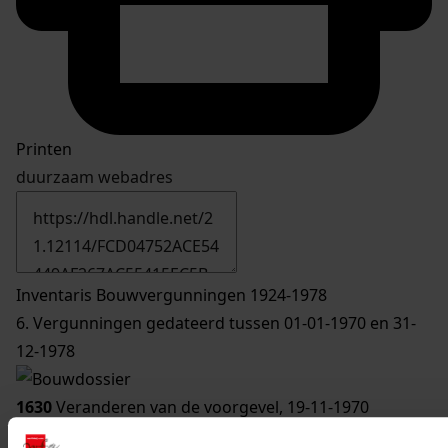
Printen
duurzaam webadres
Inventaris Bouwvergunningen 1924-1978
6. Vergunningen gedateerd tussen 01-01-1970 en 31-
12-1978
1630
Veranderen van de voorgevel, 19-11-1970
Datering
: