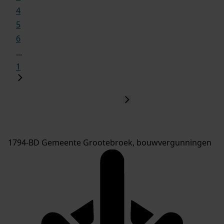
4
5
6
...
1
1794-BD Gemeente Grootebroek, bouwvergunningen